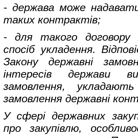
- держава може надавати
таких контрактів;
- для такого договору
спосіб укладення. Відпов
Закону державні замов
інтересів держави ви
замовлення, укладают
замовлення державні кон
У сфері державних закуп
про закупівлю, особлив