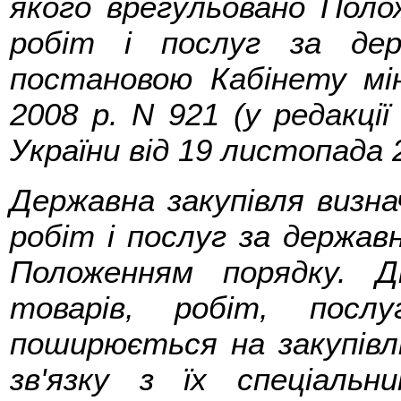
якого врегульовано Поло
робіт і послуг за де
постановою Кабінету мін
2008 р. N 921 (у редакці
України від 19 листопада 2
Державна закупівля визна
робіт і послуг за держа
Положенням порядку. Д
товарів, робіт, пос
поширюється на закупівлі 
зв'язку з їх спеціаль