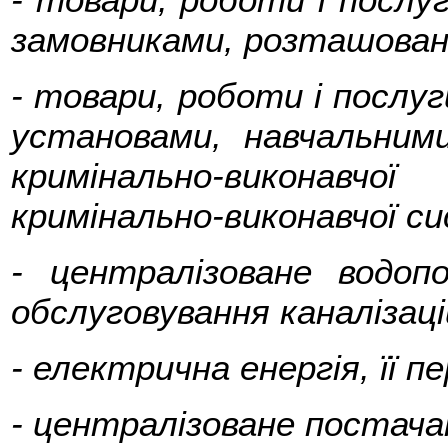
замовниками, розташован
- товари, роботи і послуг
установами, навчальним
кримінально-виконавч
кримінально-виконавчої с
- централізоване водоп
обслуговування каналізац
- електрична енергія, її п
- централізоване постачан