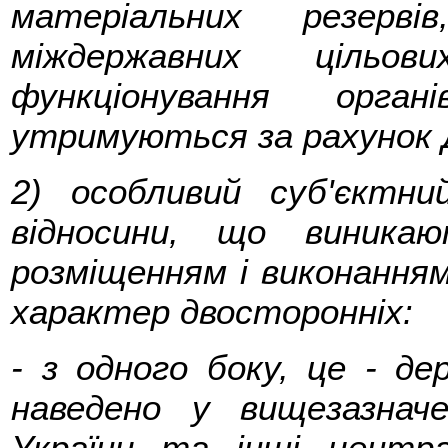
матеріальних резерві
міждержавних цільов
функціонування орга
утримуються за рахунок 
2) особливий суб'єктни
відносини, що виника
розміщенням і виконання
характер двосторонніх:
- з одного боку, це - де
наведено у вищезазнач
України та інші центра