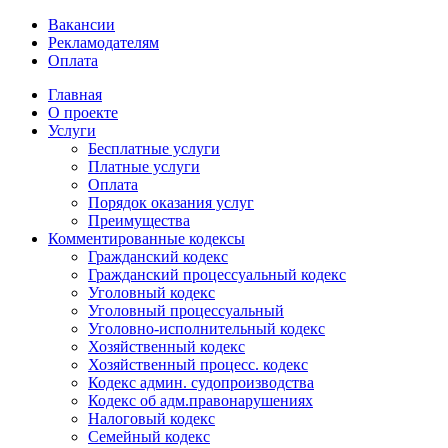
Вакансии
Рекламодателям
Оплата
Главная
О проекте
Услуги
Бесплатные услуги
Платные услуги
Оплата
Порядок оказания услуг
Преимущества
Комментированные кодексы
Гражданский кодекс
Гражданский процессуальный кодекс
Уголовный кодекс
Уголовный процессуальный
Уголовно-исполнительный кодекс
Хозяйственный кодекс
Хозяйственный процесс. кодекс
Кодекс админ. судопроизводства
Кодекс об адм.правонарушениях
Налоговый кодекс
Семейный кодекс