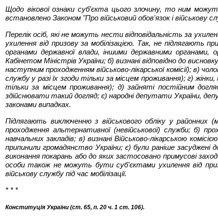
Щодо вікової ознаки суб'єкта цього злочину, то ним можуть
встановлено Законом "Про військовий обов'язок і військову сл
Перелік осіб, які не можуть нести відповідальність за ухилен
ухилення від призову за мобілізацією. Так, не підлягають приз
органами державної влади, іншими державними органами, о
Кабінетом Міністрів України; б) визнані відповідно до виснов
наступним проходженням військово-лікарської комісії); в) чол
службу у разі їх згоди тільки за місцем проживання); г) жінки
тільки за місцем проживання); д) зайняті постійним догля
здійснювати такий догляд; є) народні депутати України, депу
законами випадках.
Підлягають виключенню з військового обліку у районних (мі
проходження альтернативної (невійськової) служби; б) про
навчальних закладів; в) визнані Військово-лікарською комісіє
припинили громадянство України; є) були раніше засуджені д
виконання покарань або до яких застосовано примусові заходи
особи також не можуть бути суб'єктами ухилення від призо
військову службу під час мобілізації.
* * *
Конституція України (ст. 65, п. 20 ч. 1 ст. 106).