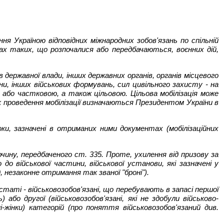
я Україною відповідних міжнародних зобов'язань по спільній
вах таких, що розпочалися або передбачаються, воєнних дій,
в державної влади, інших державних органів, органів місцевого
ни, інших військових формувань, сил цивільного захисту - на
 або частковою, а також цільовою. Цільова мобілізація може
ок проведення мобілізації визначаються Президентом України в
роки, зазначені в отриманих ними документах (мобілізаційних
чину, передбаченого ст. 335. Проте, ухилення від призову за
 до військової частини, військової установи, які зазначені у
д, незаконне отримання так званої "броні").
ої статі - військовозобов'язані, що перебувають в запасі першої
 або другої (військовозобов'язані, які не здобули військово-
ні-жінки) категорій (про поняття військовозобов'язаний див.