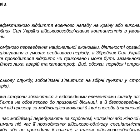
ків.
 ефективного відбиття воєнного нападу на країну або виконанн
ройних Сил України військовозобов'язаних контингентів в умо
ни.
омірного переведення національної економіки, діяльності органі
ціонування в умовах особливого періоду, а Збройних Сил Украї
може проводитися відкрито чи приховано і може бути загальною
хійного лиха, аварій та катастроф. Вид, обсяги, порядок і стр
ійськову службу, зобов'язані з'явитися на збірні пункти у ст
рів).
ивна сторони збігаються з відповідними елементами складу зло
б'єкта не обов'язково до призовної дільниці, а й безпосередньо
нні від призову за мобілізацією можливі й інші способи (наприкла
ід час мобілізації перебувають за кордоном) чоловічої або жіноч
имали під час її проходження військово-облікову спеціальність)
жби або не проходили її взагалі, а також військовозобов'яза