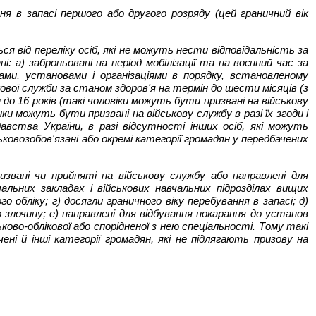
ня в запасі першого або другого розряду (цей граничний вік
ся від переліку осіб, які не можуть нести відповідальність за
ні: а) заброньовані на період мобілізації та на воєнний час за
ами, установами і організаціями в порядку, встановленому
кової служби за станом здоров'я на термін до шести місяців (з
 до 16 років (такі чоловіки можуть бути призвані на військову
нки можуть бути призвані на військову службу в разі їх згоди і
авства України, в разі відсутності інших осіб, які можуть
ковозобов'язані або окремі категорії громадян у передбачених
ризвані чи прийняті на військову службу або направлені для
альних закладах і військових навчальних підрозділах вищих
о обліку; г) досягли граничного віку перебування в запасі; д)
 злочину; е) направлені для відбування покарання до установ
ово-облікової або спорідненої з нею спеціальності. Тому такі
і й інші категорії громадян, які не підлягають призову на