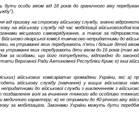
 бути особи віком від 18 років до граничного віку перебуван
ужбу").
ня від призову на строкову військову службу, значно відрізняєть
ову на військову службу під час мобілізації військовозобов'яза
рганами місцевого самоврядування, а також за підприємств
ку Військово-лікарської комісії тимчасово непридатними до війсь
овіки, на утриманні яких перебувають п'ять і більше дітей віком
, на утриманні яких перебувають діти віком до 16 років (такі жі
дом за особами, що його потребують, відповідно до законод
тати Верховної Ради Автономної Республіки Крим; е) інші війсь
ських) військових комісаріатах громадяни України, які: а) п
ходять військову службу (навчання) у вищих військових навч
ю непридатними до військової служби з виключенням з військовог
о позбавлення волі за вчинення тяжкого або особливо тяжкого
 медичного характеру; ж) не отримали до 40-річного віку військ
ву за мобілізацією. Законами України можуть бути передбачен