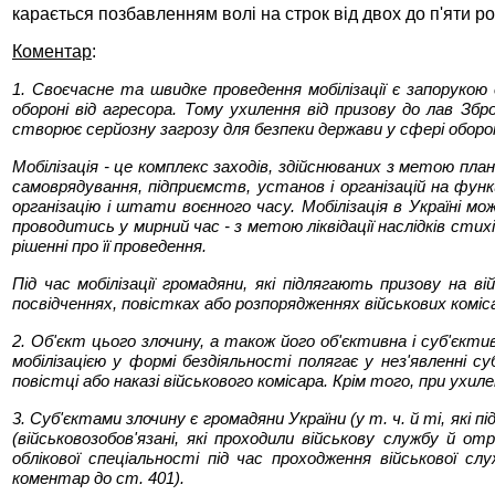
карається позбавленням волі на строк від двох до п'яти ро
Коментар
:
1. Своєчасне та швидке проведення мобілізації є запорукою
обороні від агресора. Тому ухилення від призову до лав Зб
створює серйозну загрозу для безпеки держави у сфері оборо
Мобілізація - це комплекс заходів, здійснюваних з метою план
самоврядування, підприємств, установ і організацій на функ
організацію і штати воєнного часу. Мобілізація в Україні 
проводитись у мирний час - з метою ліквідації наслідків сти
рішенні про її проведення.
Під час мобілізації громадяни, які підлягають призову на в
посвідченнях, повістках або розпорядженнях військових коміса
2. Об'єкт цього злочину, а також його об'єктивна і суб'єкт
мобілізацією у формі бездіяльності полягає у нез'явленні су
повістці або наказі військового комісара. Крім того, при ухиле
3. Суб'єктами злочину є громадяни України (у т. ч. й ті, які п
(військовозобов'язані, які проходили військову службу й отр
облікової спеціальності під час проходження військової слу
коментар до ст. 401).