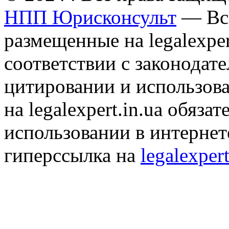
НПП Юрисконсульт
— Все
размещенные на legalexper
соответствии с законодат
цитировании и использов
на legalexpert.in.ua обяз
использовании в интернет
гиперссылка на
legalexpert