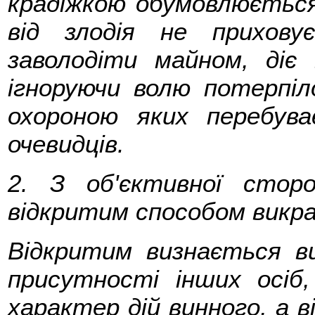
крадіжкою обумовлюється
від злодія не прихову
заволодіти майном, діє 
ігноруючи волю потерпіло
охороною яких перебув
очевидців.
2. З об'єктивної стор
відкритим способом викра
Відкритим визнається в
присутності інших осіб
характер дій винного, а в