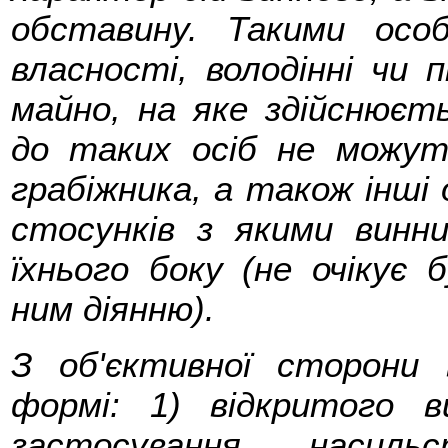
обставину. Такими ос
власності, володінні чи 
майно, на яке здійснюєть
до таких осіб не можуть
грабіжника, а також інші о
стосунків з якими винн
їхнього боку (не очікує 
ним діянню).
З об'єктивної сторони
формі: 1) відкритого 
застосування насил