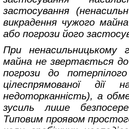
застосування (ненасильн
викрадення чужого майна
або погрози його застосув
При ненасильницькому г
майна не звертається до
погрози до потерпілого
цілеспрямованої дії 
недоторканність), а обм
зусиль лише безпосер
Типовим проявом простого