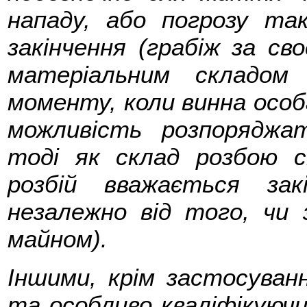
нападу, або погрозу та
закінчення (грабіж за св
матеріальним складом
моменту, коли винна особ
можливість розпоряджа
тоді як склад розбою с
розбій вважається за
незалежно від того, чи 
майном).
Іншими, крім застосуван
та особливо кваліфікуючи