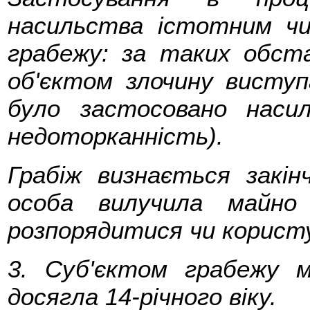
насильства істотним чи
грабежу: за таких обст
об'єктом злочину виступ
було застосовано насил
недоторканність).
Грабіж визнається закі
особа вилучила майно
розпорядитися чи корист
3. Суб'єктом грабежу 
досягла 14-річного віку.