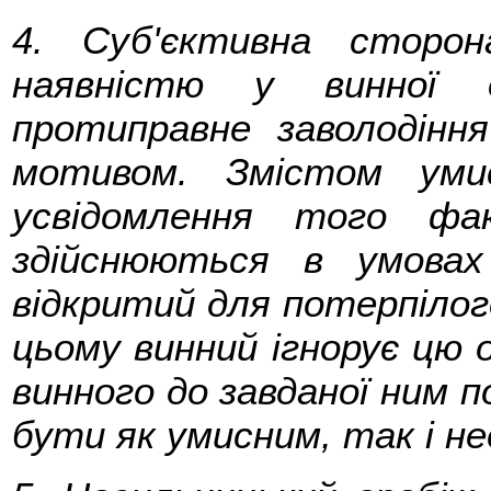
4. Суб'єктивна сторон
наявністю у винної 
протиправне заволодінн
мотивом. Змістом уми
усвідомлення того фа
здійснюються в умова
відкритий для потерпілог
цьому винний ігнорує цю 
винного до завданої ним 
бути як умисним, так і н