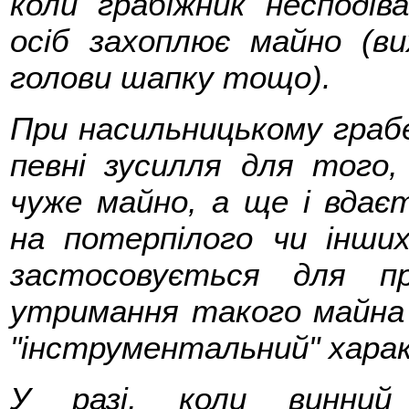
коли грабіжник несподів
осіб захоплює майно (ви
голови шапку тощо).
При насильницькому грабе
певні зусилля для того
чуже майно, а ще і вдає
на потерпілого чи інши
застосовується для п
утримання такого майна 
"інструментальний" хара
У разі, коли винний