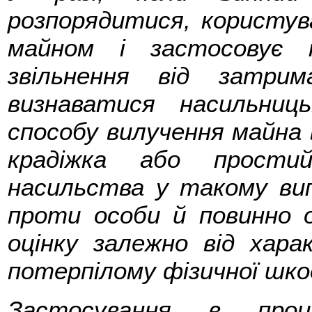
розпорядитися, користу
майном і застосовує
звільнення від затри
визнаватися насильниц
способу вилучення майна
крадіжка або прости
насильства у такому ви
проти особи й повинно 
оцінку залежно від хара
потерпілому фізичної шко
Застосування в проце