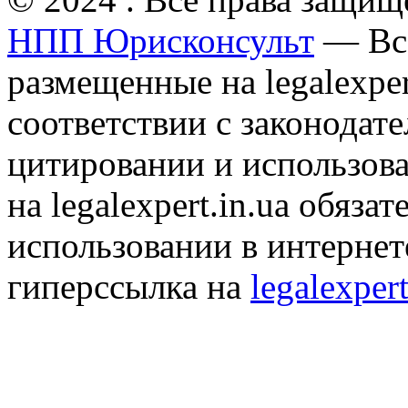
НПП Юрисконсульт
— Все
размещенные на legalexper
соответствии с законодат
цитировании и использов
на legalexpert.in.ua обяз
использовании в интернет
гиперссылка на
legalexpert