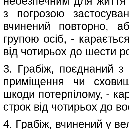
небезпечним для життя 
з погрозою застосува
вчинений повторно, а
групою осіб, - караєтьс
від чотирьох до шести ро
3. Грабіж, поєднаний з
приміщення чи схови
шкоди потерпілому, - ка
строк від чотирьох до во
4. Грабіж, вчинений у ве