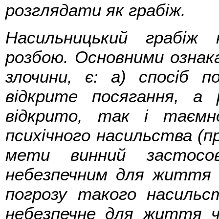
розглядати як грабіж.
Насильницький грабіж 
розбою. Основними ознака
злочини, є: а) спосіб п
відкрите посягання, а
відкрито, так і таємн
психічного насильства (пр
мети винний застосо
небезпечним для життя а
погрозу такого насильст
небезпечне для життя чи