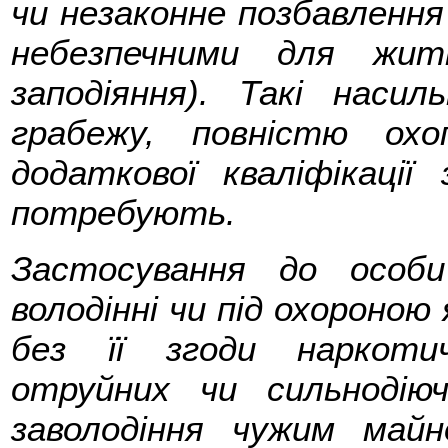
чи незаконне позбавлення 
небезпечними для жи
заподіяння). Такі насиль
грабежу, повністю ох
додаткової кваліфікац
потребують.
Застосування до особи
володінні чи під охороною 
без її згоди наркотич
отруйних чи сильнодію
заволодіння чужим май