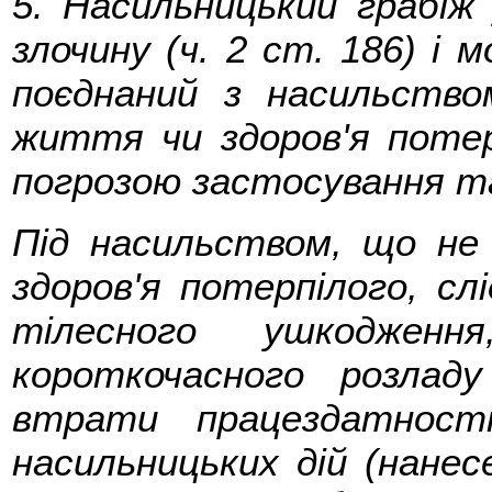
5. Насильницький грабіж
злочину (ч. 2 ст. 186) і м
поєднаний з насильство
життя чи здоров'я потерп
погрозою застосування т
Під насильством, що не
здоров'я потерпілого, сл
тілесного ушкодже
короткочасного розладу
втрати працездатност
насильницьких дій (нанес