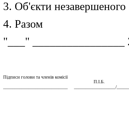
3. Об'єкти незавершеного
4. Разом
"___" ________________ 
Підписи голови та членів комісії
П.І.Б. пос
____________________________
__________________/_____