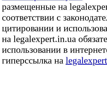
размещенные на legalexper
соответствии с законодат
цитировании и использов
на legalexpert.in.ua обяз
использовании в интернет
гиперссылка на
legalexpert