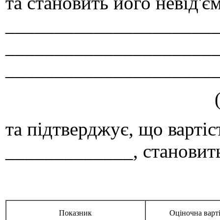
та становить його невід'єм
_______________________
_____________________
_____________________
та підтверджує, що вартіс
_____________, становит
Показник
Оціночна вартіс