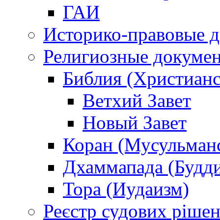
ГАИ
Историко-правовые 
Религиозные докуме
Библия (Христианс
Ветхий Завет
Новый Завет
Коран (Мусульман
Дхаммапада (Будд
Тора (Иудаизм)
Реєстр судових ріше