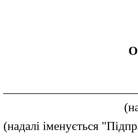
О
_____________________
(н
(надалі іменується "Підп