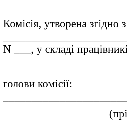
Комісія, утворена згідно 
_______________________
N ___, у складі працівник
голови комісії:
_____________________
(пр