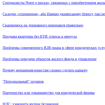
Специалисты Noerr о рисках, связанных с приобретением жиль
Складне «спрощення», або Навіщо українському бізнесу такі 
Скаржимось на державного виконавця правильно
Продажа квартиры без БТИ: плюсы и минусы
Проблемы современного B2B пиара в сфере юридических услу
Проблемы передачи объектов жилого фонда в управление
Почему женщинам-юристам сложно сделать карьеру
"Персональный" подарок
Партнерство или товарищество для юридической фирмы
НДС: узаконить мудрое беззаконие