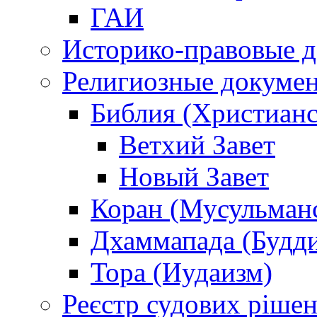
ГАИ
Историко-правовые 
Религиозные докуме
Библия (Христианс
Ветхий Завет
Новый Завет
Коран (Мусульман
Дхаммапада (Будд
Тора (Иудаизм)
Реєстр судових ріше