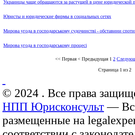
Украинцы чаще обращаются за растущей в цене юридической
Юристы и юридические фирмы в социальных сетях
Мирова угода в господарському судочинстві - обставини спот
Мирова угода в господарському процесі
<<
Первая
<
Предыдущая
1
2
Следую
Страница 1 из 2
© 2024 . Все права защищ
НПП Юрисконсульт
— Все
размещенные на legalexper
соответствии с законодат