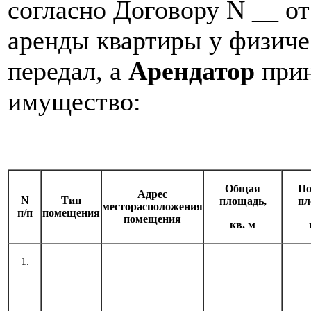
согласно Договору N __ от
аренды квартиры у физиче
передал, а
Арендатор
прин
имущество:
Общая
По
Адрес
N
Тип
площадь,
пл
месторасположения
п/п
помещения
помещения
кв. м
1.