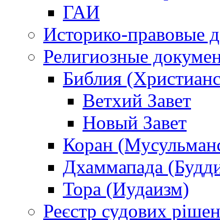
ГАИ
Историко-правовые 
Религиозные докуме
Библия (Христианс
Ветхий Завет
Новый Завет
Коран (Мусульман
Дхаммапада (Будд
Тора (Иудаизм)
Реєстр судових ріше