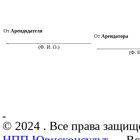
От
Арендодателя
От
Арендатора
_
_________________________________
_
________________
(Ф. И. О.)
(Ф. И
© 2024 . Все права защищ
НПП Юрисконсульт
— Все