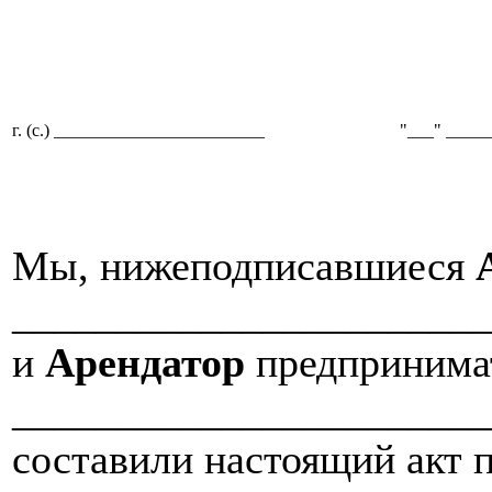
г. (с.) ________________________
"___" _____
Мы, нижеподписавшиеся
________________________
и
Арендатор
предпринима
________________________
составили настоящий акт п