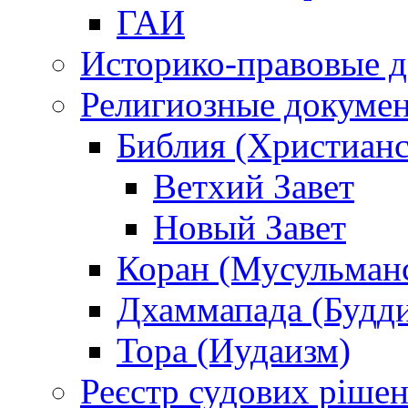
ГАИ
Историко-правовые 
Религиозные докуме
Библия (Христианс
Ветхий Завет
Новый Завет
Коран (Мусульман
Дхаммапада (Будд
Тора (Иудаизм)
Реєстр судових ріше