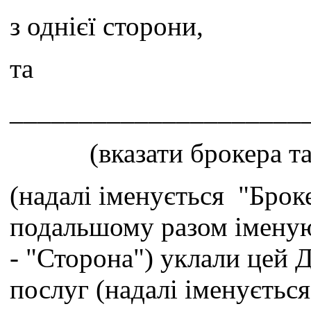
з однієї сторони,
та
_____________________
(вказати брокера т
(надалі іменується "Броке
подальшому разом іменую
- "Сторона") уклали цей 
послуг (надалі іменується