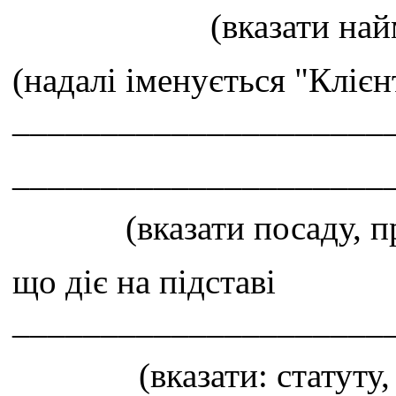
(вказати на
(надалі іменується "Клієн
_____________________
_____________________
(вказати посаду, п
що діє на підставі
_____________________
(вказати: статуту