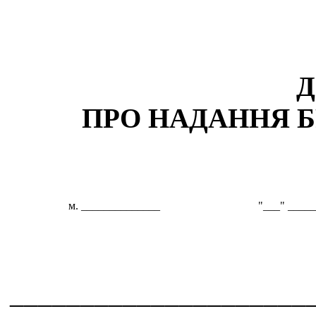
Д
ПРО НАДАННЯ 
м. ______________
"___" _____
_____________________