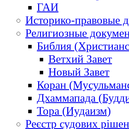
ГАИ
Историко-правовые 
Религиозные докуме
Библия (Христианс
Ветхий Завет
Новый Завет
Коран (Мусульман
Дхаммапада (Будд
Тора (Иудаизм)
Реєстр судових ріше