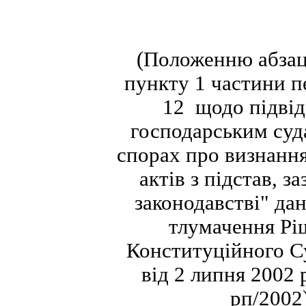
(Положенню абза
пункту 1 частини п
12 щодо підвід
господарським суд
спорах про визнанн
актів з підстав, з
законодавстві" да
тлумачення Р
Конституційного С
від 2 липня 2002 
рп/2002