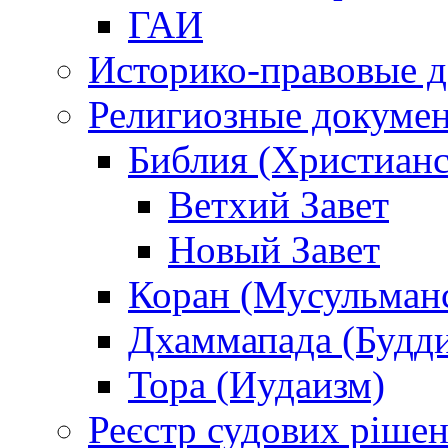
ГАИ
Историко-правовые 
Религиозные докуме
Библия (Христианс
Ветхий Завет
Новый Завет
Коран (Мусульман
Дхаммапада (Будд
Тора (Иудаизм)
Реєстр судових ріше