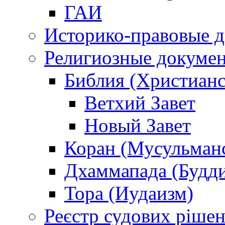
ГАИ
Историко-правовые 
Религиозные докуме
Библия (Христианс
Ветхий Завет
Новый Завет
Коран (Мусульман
Дхаммапада (Будд
Тора (Иудаизм)
Реєстр судових ріше