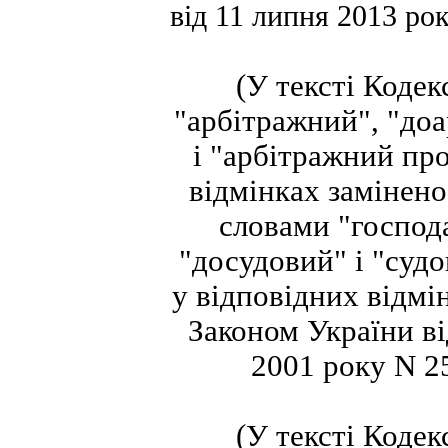
від 11 липня 2013 ро
(У тексті Кодек
"арбітражний", "до
і "арбітражний про
відмінках замінено
словами "господ
"досудовий" і "суд
у відповідних відмін
Законом України ві
2001 року N 25
(У тексті Кодек