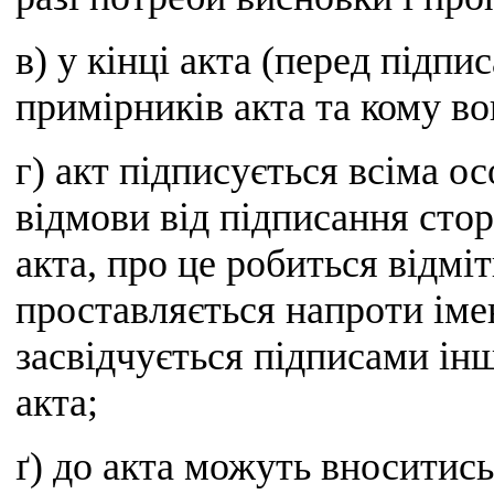
в) у кінці акта (перед підпи
примірників акта та кому в
г) акт підписується всіма ос
відмови від підписання стор
акта, про це робиться відміт
проставляється напроти імен
засвідчується підписами інш
акта;
ґ) до акта можуть вноситись