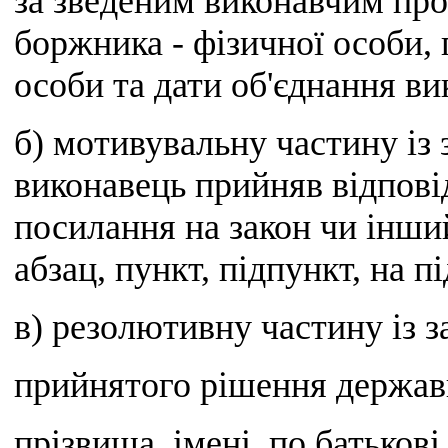
за зведеним виконавчим пров
боржника - фізичної особи,
особи та дати об'єднання в
б) мотивувальну частину із
виконавець прийняв відпові
посилання на закон чи інший
абзац, пункт, підпункт, на п
в) резолютивну частину із 
прийнятого рішення держав
прізвища, імені, по батьков