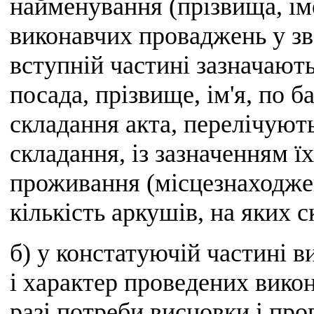
найменування (прізвища, іме
виконавчих проваджень у зве
вступній частині зазначаютьс
посада, прізвище, ім'я, по 
складання акта, перелічують
складання, із зазначенням ї
проживання (місцезнаходжен
кількість аркушів, на яких с
б) у констатуючій частині в
і характер проведених викон
разі потреби висновки і про