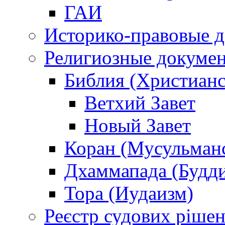
ГАИ
Историко-правовые 
Религиозные докуме
Библия (Христианс
Ветхий Завет
Новый Завет
Коран (Мусульман
Дхаммапада (Будд
Тора (Иудаизм)
Реєстр судових ріше