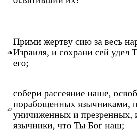
освятивший их!
Прими жертву сию за весь нар
Израиля, и сохрани сей удел Т
26
его;
собери рассеяние наше, осво
порабощенных язычниками, п
27
уничиженных и презренных, 
язычники, что Ты Бог наш;