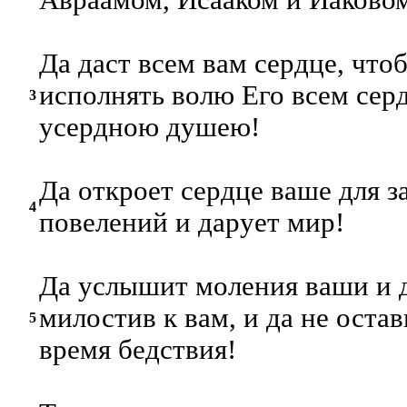
Авраамом, Исааком и Иаково
Да даст всем вам сердце, что
исполнять волю Его всем сер
3
усердною душею!
Да откроет сердце ваше для з
4
повелений и дарует мир!
Да услышит моления ваши и д
милостив к вам, и да не остав
5
время бедствия!