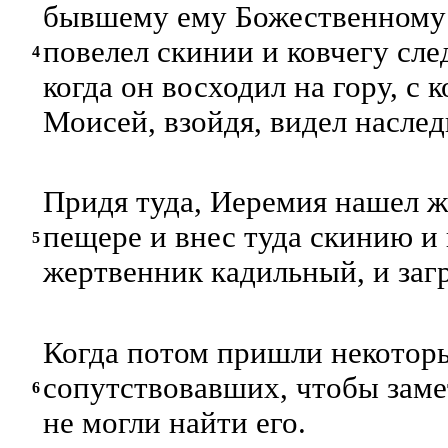
бывшему ему Божественному
повелел скинии и ковчегу сле
4
когда он восходил на гору, с 
Моисей, взойдя, видел насле
Придя туда, Иеремия нашел 
пещере и внес туда скинию и 
5
жертвенник кадильный, и заг
Когда потом пришли некотор
сопутствовавших, чтобы замет
6
не могли найти его.