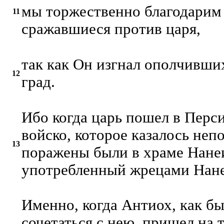
мы торжественно благодарим 
11
сражавшиеся против царя,
так как Он изгнал ополчивши
12
град.
Ибо когда царь пошел в Перс
войско, которое казалось не
13
поражены были в храме Нанеи
употребленный жрецами Нан
Именно, когда Антиох, как б
сочетаться с нею, пришел на т