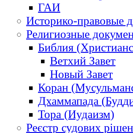
ГАИ
Историко-правовые 
Религиозные докуме
Библия (Христианс
Ветхий Завет
Новый Завет
Коран (Мусульман
Дхаммапада (Будд
Тора (Иудаизм)
Реєстр судових ріше