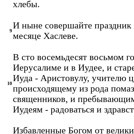
хлебы.
И ныне совершайте праздник
9
месяце Хаслеве.
В сто восемьдесят восьмом г
Иерусалиме и в Иудее, и ста
Иуда - Аристовулу, учителю 
10
происходящему из рода пома
священников, и пребывающим
Иудеям - радоваться и здравс
Избавленные Богом от велики