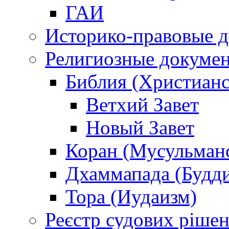
ГАИ
Историко-правовые 
Религиозные докуме
Библия (Христианс
Ветхий Завет
Новый Завет
Коран (Мусульман
Дхаммапада (Будд
Тора (Иудаизм)
Реєстр судових ріше