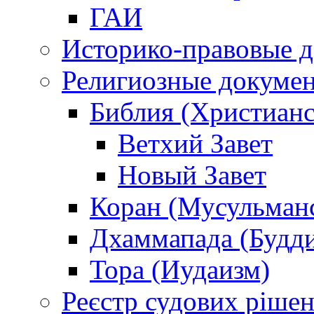
ГАИ
Историко-правовые 
Религиозные докуме
Библия (Христианс
Ветхий Завет
Новый Завет
Коран (Мусульман
Дхаммапада (Будд
Тора (Иудаизм)
Реєстр судових ріше