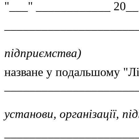
"___" ____________ 20__
_____________________
підприємства)
назване у подальшому "Ліц
_____________________
установи, організації, п
______________________