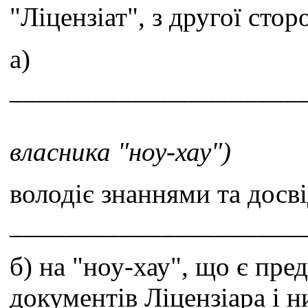
"Ліцензіат", з другої сто
а)
_____________________
власника "ноу-хау")
володіє знаннями та досві
_____________________
б) на "ноу-хау", що є пр
документів Ліцензіара і н