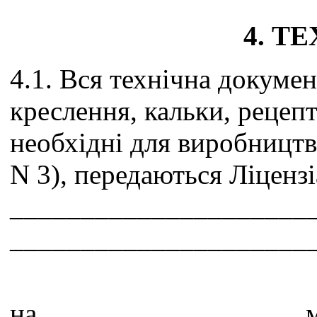
4. Т
4.1. Вся технічна докуме
креслення, кальки, рецепти,
необхідні для виробництва
N 3), передаються Ліцензі
_____________________
_____________________
на __________________ м