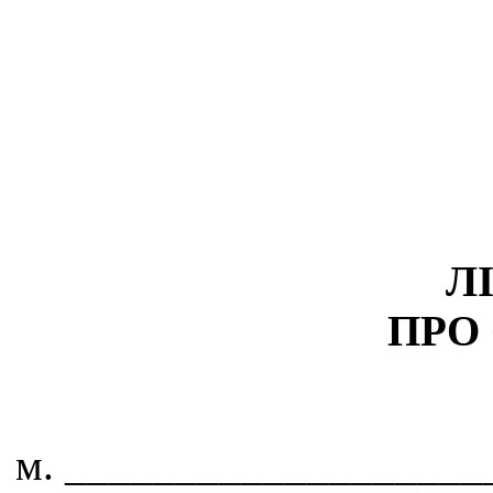
Л
ПРО
м. _______