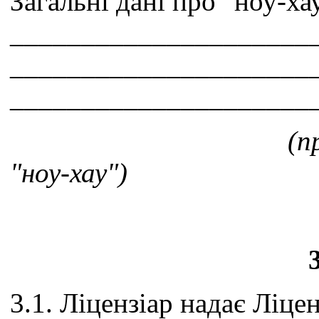
Загальні дані про "ноу-ха
_____________________
_____________________
_____________________
(призначення, сф
"ноу-хау")
3.1. Ліцензіар надає Ліцен