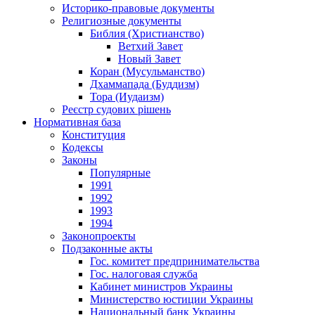
Историко-правовые документы
Религиозные документы
Библия (Христианство)
Ветхий Завет
Новый Завет
Коран (Мусульманство)
Дхаммапада (Буддизм)
Тора (Иудаизм)
Реєстр судових рішень
Нормативная база
Конституция
Кодексы
Законы
Популярные
1991
1992
1993
1994
Законопроекты
Подзаконные акты
Гос. комитет предпринимательства
Гос. налоговая служба
Кабинет министров Украины
Министерство юстиции Украины
Национальный банк Украины