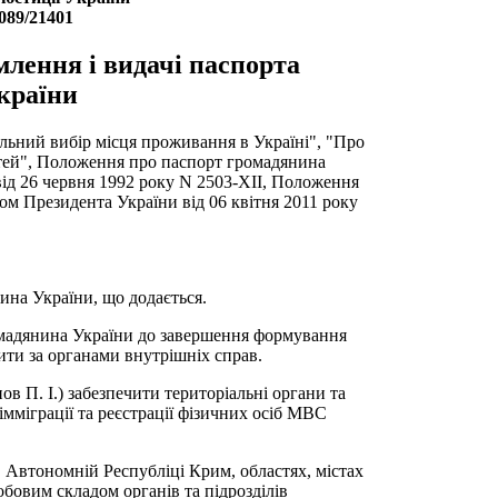
1089/21401
лення і видачі паспорта
країни
ільний вибір місця проживання в Україні", "Про
ітей", Положення про паспорт громадянина
ід 26 червня 1992 року N 2503-XII, Положення
м Президента України від 06 квітня 2011 року
ина України, що додається.
омадянина України до завершення формування
ити за органами внутрішніх справ.
в П. І.) забезпечити територіальні органи та
мміграції та реєстрації фізичних осіб МВС
 Автономній Республіці Крим, областях, містах
бовим складом органів та підрозділів