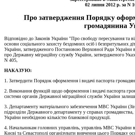
02 липня 2012 р. за N 
Про затвердження Порядку оформ
громадянина У
Відповідно до Законів України "Про свободу пересування та в
основи соціального захисту бездомних осіб і безпритульних д
України, затвердженого Постановою Верховної Ради України в
про Державну міграційну службу України, затвердженого Указо
N 405,
НАКАЗУЮ:
1. Затвердити Порядок оформлення і видачі паспорта громадян
2. Виконання функцій щодо оформлення і видачі паспорта гр
системи органів Державної міграційної служби України залиш
3. Департаменту матеріального забезпечення МВС України (Зіно
підрозділи Державного департаменту у справах громадянства, і
України необхідною кількістю бланкової продукції.
4. Начальникам головних управлінь, управлінь МВС України в
Києві та Севастополі організувати вивчення цього Порядку осо