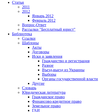
Статьи
2011
2012
Январь 2012
Февраль 2012
Вопрос-Ответ
Рассылки "Бесплатный юрист"
Библиотека
Ссылки
Шаблоны
Акты
Договоры
Иски и заявления
Гражданство и регистрация
Разное
Въезд-выезд из Украины
Выборы
Органы государственной власти
Другие
Словарь
Юридическая литература
Гражданское право
Финансово-кредитное право
Земельное право
ГАИ