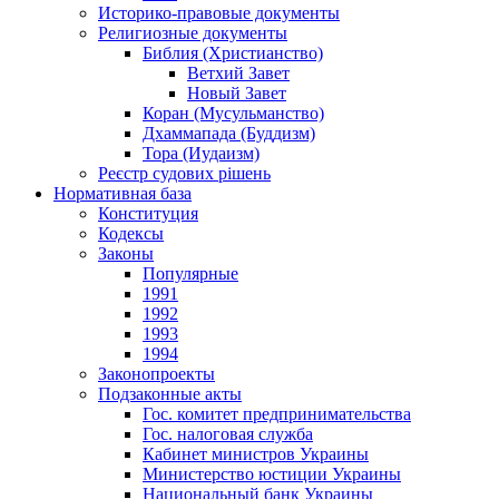
Историко-правовые документы
Религиозные документы
Библия (Христианство)
Ветхий Завет
Новый Завет
Коран (Мусульманство)
Дхаммапада (Буддизм)
Тора (Иудаизм)
Реєстр судових рішень
Нормативная база
Конституция
Кодексы
Законы
Популярные
1991
1992
1993
1994
Законопроекты
Подзаконные акты
Гос. комитет предпринимательства
Гос. налоговая служба
Кабинет министров Украины
Министерство юстиции Украины
Национальный банк Украины