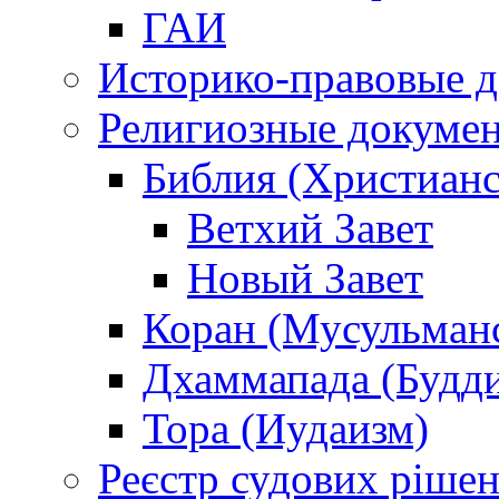
ГАИ
Историко-правовые 
Религиозные докуме
Библия (Христианс
Ветхий Завет
Новый Завет
Коран (Мусульман
Дхаммапада (Будд
Тора (Иудаизм)
Реєстр судових ріше