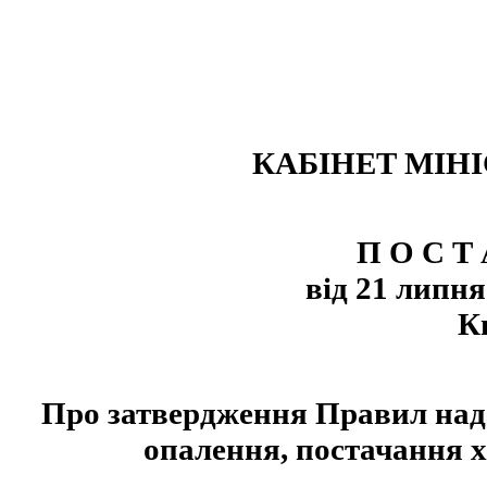
КАБІНЕТ МІНІ
П О С Т 
від 21 липня
К
Про затвердження Правил нада
опалення, постачання хо