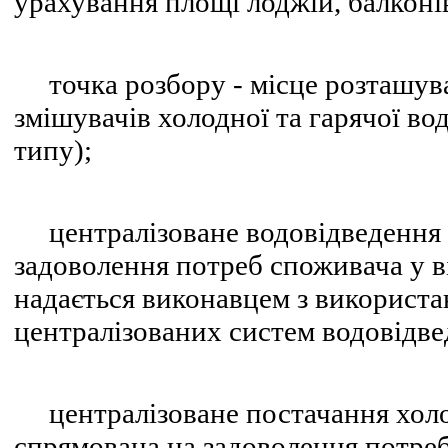
урахування площі лоджій, балконів
точка розбору - місце розташува
змішувачів холодної та гарячої во
типу);
централізоване водовідведення -
задоволення потреб споживача у ві
надається виконавцем з використ
централізованих систем водовідве
централізоване постачання холодн
спрямована на задоволення потреб