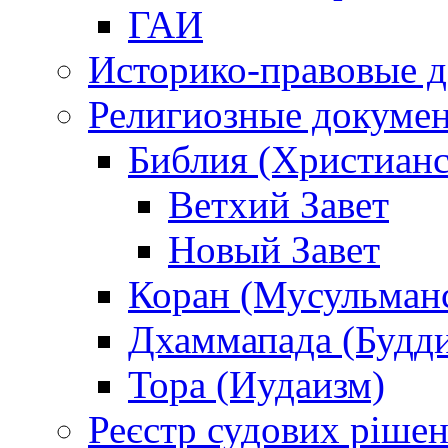
ГАИ
Историко-правовые 
Религиозные докуме
Библия (Христианс
Ветхий Завет
Новый Завет
Коран (Мусульман
Дхаммапада (Будд
Тора (Иудаизм)
Реєстр судових ріше