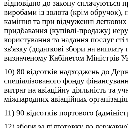
відповідно до закону сплачуються п
виробами із золота (крім обручок), 
каміння та при відчуженні легкових 
придбавання (купівлі-продажу) неру
користування та надання послуг сті
зв'язку (додаткові збори на виплату 
визначеному Кабінетом Міністрів У
10) 80 відсотків надходжень до Дер
спеціалізованого фонду фінансуван
витрат на авіаційну діяльність та уч
міжнародних авіаційних організація
11) 90 відсотків портового (адмініст
12) збори за підготовку до державно