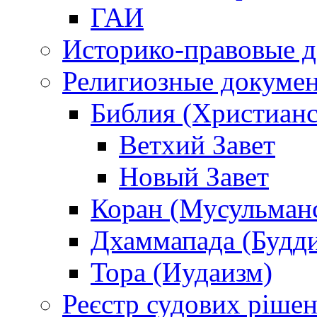
ГАИ
Историко-правовые 
Религиозные докуме
Библия (Христианс
Ветхий Завет
Новый Завет
Коран (Мусульман
Дхаммапада (Будд
Тора (Иудаизм)
Реєстр судових ріше