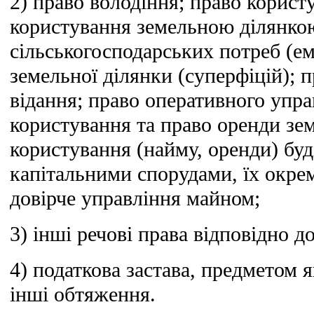
2) право володіння; право користу
користування земельною ділянко
сільськогосподарських потреб (ем
земельної ділянки (суперфіцій); 
відання; право оперативного упра
користування та право оренди зем
користування (найму, оренди) бу
капітальними спорудами, їх окре
довірче управління майном;
3) інші речові права відповідно до
4) податкова застава, предметом я
інші обтяження.