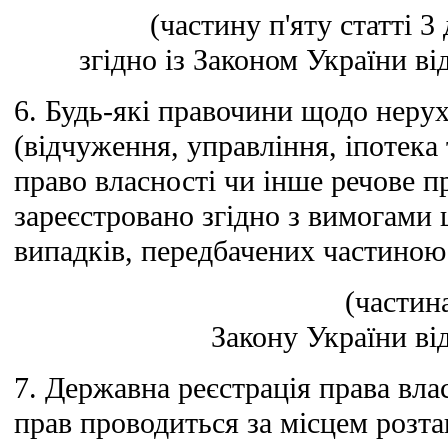
(частину п'яту статті 
згідно із Законом України ві
6. Будь-які правочини щодо неру
(відчуження, управління, іпотек
право власності чи інше речове п
зареєстровано згідно з вимогами 
випадків, передбачених частиною 
(частина
Закону України від
7. Державна реєстрація права вла
прав проводиться за місцем розт