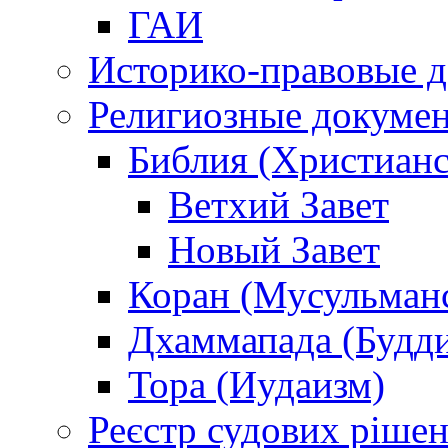
ГАИ
Историко-правовые 
Религиозные докуме
Библия (Христианс
Ветхий Завет
Новый Завет
Коран (Мусульман
Дхаммапада (Будд
Тора (Иудаизм)
Реєстр судових ріше