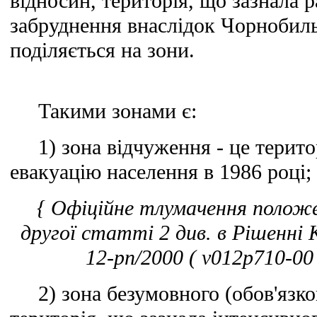
відносин, територія, що зазнала 
забруднення внаслідок Чорнобиль
поділяється на зони.
Такими зонами є:
1) зона відчуження - це територ
евакуацію населення в 1986 році;
{ Офіційне тлумачення полож
другої статті 2 див. в Рішенні
12-рп/2000 ( v012p710-00 
2) зона безумовного (обов'язков