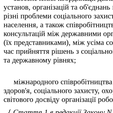
установ, організацій та об'єднан
різні проблеми соціального захи
населення, а також співробітницт
консультацій між державними ор
(їх представниками), між усіма с
час прийняття рішень з соціально
та державному рівнях;
міжнародного співробітництва 
здоров'я, соціального захисту, ох
світового досвіду організації роб
{ Стаття 1 в редакції Закону N 