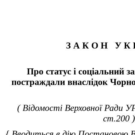
З А К О Н У К 
Про статус і соціальний з
постраждали внаслідок Чорно
( Відомості Верховної Ради У
ст.200 )
{ Вводиться в дію Постановою ВР