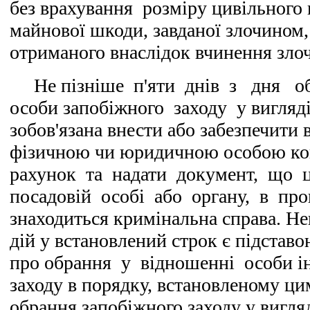
без врахування розміру цивільного 
майнової шкоди, завданої злочином,
отриманого внаслідок вчинення зло
Не пізніше п'яти днів з дня о
особи запобіжного заходу у вигляді
зобов'язана внести або забезпечити
фізичною чи юридичною особою ко
рахунок та надати документ, що ц
посадовій особі або органу, в пр
знаходиться кримінальна справа. Н
дій у встановлений строк є підстав
про обрання у відношенні особи і
заходу в порядку, встановленому ци
обрання запобіжного заходу у вигляд