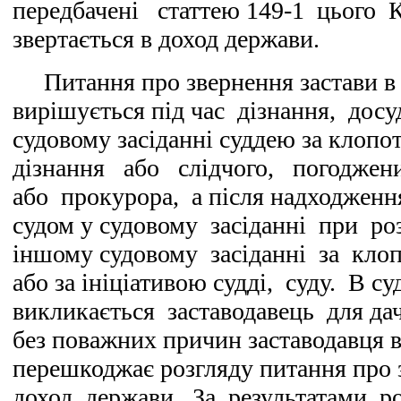
передбачені статтею 149-1 цього К
звертається в доход держави.
Питання про звернення застави в 
вирішується під час дізнання, досуд
судовому засіданні суддею за клоп
дізнання або слідчого, погоджен
або прокурора, а після надходження
судом у судовому засіданні при ро
іншому судовому засіданні за кло
або за ініціативою судді, суду. В су
викликається заставодавець для да
без поважних причин заставодавця в
перешкоджає розгляду питання про 
доход держави. За результатами р