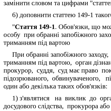
замінити словом та цифрами "статт
6) доповнити статтею 149-1 таког
"
Стаття 149-1
. Обов'язки, що мо
особу при обранні запобіжного заход
триманням під вартою
При обранні запобіжного заходу, 
триманням під вартою, орган дізна
прокурор, суддя, суд має право по
підозрюваного, обвинуваченого, пі
один або декілька таких обов'язків:
1) з'являтися на виклик до орга
досудового слідства, прокурора або 