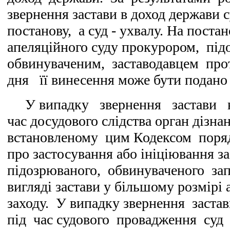
звернення застави в доход держави 
постанову, а суд - ухвалу. На постан
апеляційного суду прокурором, під
обвинуваченим, заставодавцем про
дня її винесення може бути подано
У випадку звернення застави в
час досудового слідства орган дізна
встановленому цим Кодексом поря
про застосування або ініціювання з
підозрюваного, обвинуваченого зап
вигляді застави у більшому розмірі
заходу. У випадку звернення заст
під час судового провадження суд