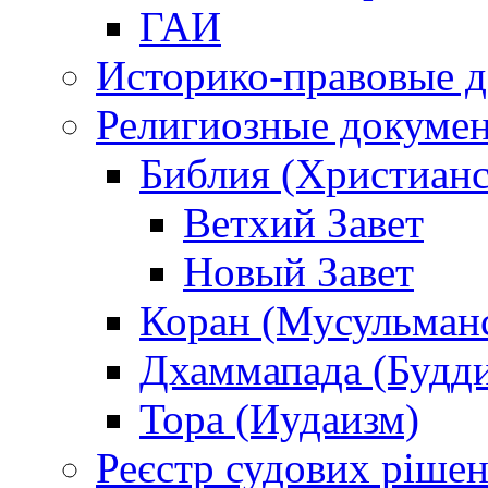
ГАИ
Историко-правовые 
Религиозные докуме
Библия (Христианс
Ветхий Завет
Новый Завет
Коран (Мусульман
Дхаммапада (Будд
Тора (Иудаизм)
Реєстр судових ріше