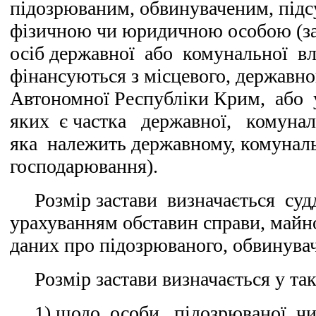
підозрюваним, обвинуваченим, підс
фізичною чи юридичною особою (з
осіб державної або комунальної вл
фінансуються з місцевого, державн
Автономної Республіки Крим, або 
яких є частка державної, комуна
яка належить державному, комуналь
господарювання).
Розмір застави визначається су
урахуванням обставин справи, майн
даних про підозрюваного, обвинувач
Розмір застави визначається у та
1) щодо особи, підозрюваної чи