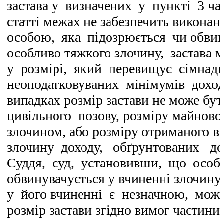
застава у визначених у пункті 3 ча
статті межах не забезпечить викона
особою, яка підозрюється чи обвин
особливо тяжкого злочину, застава
у розмірі, який перевищує сімнад
неоподатковуваних мінімумів дохо
випадках розмір застави не може бу
цивільного позову, розміру майново
злочином, або розміру отриманого 
злочину доходу, обґрунтованих до
Суддя, суд, установивши, що особ
обвинувачується у вчиненні злочину 
у його вчиненні є незначною, мо
розмір застави згідно вимог частини 