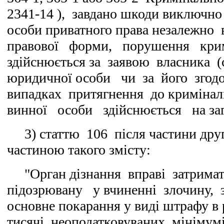
2341-14 ), завдано шкоди виключно
особи приватного права незалежно в
правової форми, порушення крим
здійснюється за заявою власника (
юридичної особи чи за його зго
випадках притягнення до кримінал
винної особи здійснюється на заг
3) статтю 106 після частини друг
частиною такого змісту:
"Орган дізнання вправі затрима
підозрювану у вчиненні злочину, 
основне покарання у виді штрафу в
тисячі неоподатковуваних мінімумі