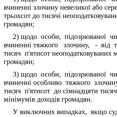
вчиненні злочину невеликої або сере
трьохсот до тисячі неоподатковуван
громадян;
2) щодо особи, підозрюваної чи
вчиненні тяжкого злочину, - від 
тисяч п'ятисот неоподатковуваних м
громадян;
3) щодо особи, підозрюваної чи
вчиненні особливо тяжкого злочин
тисяч п'ятисот до сімнадцяти тися
мінімумів доходів громадян.
У виключних випадках, якщо судд