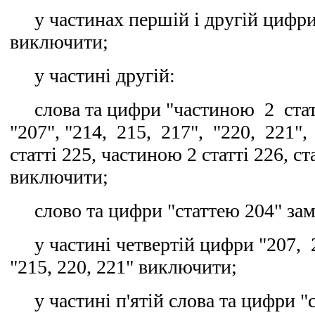
у частинах першій і другій цифри 
виключити;
у частині другій:
слова та цифри "частиною 2 статт
"207", "214, 215, 217", "220, 221"
статті 225, частиною 2 статті 226, ст
виключити;
слово та цифри "статтею 204" зам
у частині четвертій цифри "207, 2
"215, 220, 221" виключити;
у частині п'ятій слова та цифри "