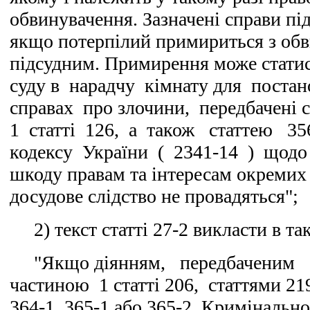
обвинувачення. Зазначені справи п
якщо потерпілий примириться з об
підсудним. Примирення може стати
суду в нарадчу кімнату для поста
справах про злочини, передбачені
1 статті 126, а також статтею 3
кодексу України ( 2341-14 ) щодо
шкоду правам та інтересам окремих
досудове слідство не провадяться";
2) текст статті 27-2 викласти в так
"Якщо діянням, передбаченим с
частиною 1 статті 206, статтями 219,
364-1, 365-1 або 365-2 Кримінально