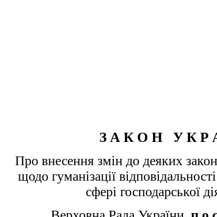
З А К О Н У К Р 
Про внесення змін до деяких закон
щодо гуманізації відповідальност
сфері господарської 
Верховна Рада України
п о 