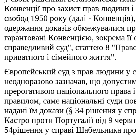
Конвенції про захист прав людини 
свобод 1950 року (далі - Конвенція),
одержання доказів обмежувалися пра
гарантовані Конвенцією, зокрема її 
справедливий суд", статтею 8 "Право
приватного і сімейного життя".
Європейський суд з прав людини у 
неодноразово зазначав, що допустимі
прерогативою національного права і
правилом, саме національні суди п
надані їм докази (§ 34 рішення у сп
Кастро проти Португалії від 9 червн
54рішення у справі Шабельника про