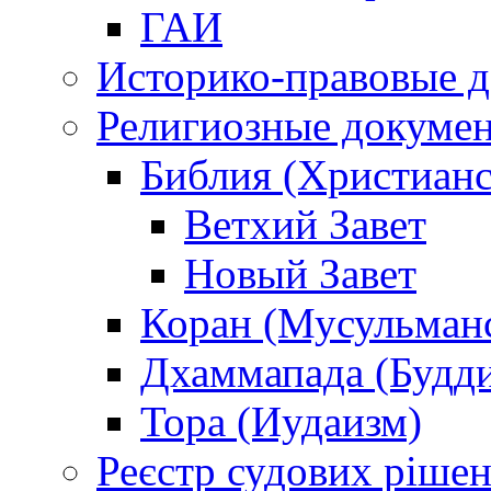
ГАИ
Историко-правовые 
Религиозные докуме
Библия (Христианс
Ветхий Завет
Новый Завет
Коран (Мусульман
Дхаммапада (Будд
Тора (Иудаизм)
Реєстр судових ріше