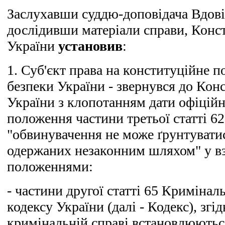
Заслухавши суддю-доповідача Вдовіч
дослідивши матеріали справи, Конс
України
установив
:
1. Суб'єкт права на конституційне 
безпеки України - звернувся до Кон
України з клопотанням дати офіцій
положення частини третьої статті 6
"обвинувачення не може ґрунтуватис
одержаних незаконним шляхом" у вз
положеннями:
- частини другої статті 65 Криміна
кодексу України (далі - Кодекс), згі
кримінальній справі встановлюютьс