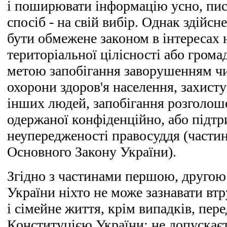
і поширювати інформацію усно, пис
спосіб - на свій вибір. Однак здійс
бути обмежене законом в інтересах 
територіальної цілісності або грома
метою запобігання заворушенням чи
охорони здоров'я населення, захисту
інших людей, запобігання розголош
одержаної конфіденційно, або підтр
неупередженості правосуддя (частина
Основного Закону України).
Згідно з частинами першою, другою 
України ніхто не може зазнавати вт
і сімейне життя, крім випадків, пер
Конституцією України; не допускаєт