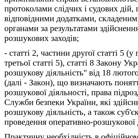
протоколами слідчих і судових дій,
відповідними додатками, складени
органами за результатами здійсненн
розшукових заходів;
- статті 2, частини другої статті 5 (у
третьої статті 5), статті 8 Закону У
розшукову діяльність" від 18 лютог
(далі - Закон), що визначають понят
розшукової діяльності, права підрозд
Служби безпеки України, які здійс
розшукову діяльність, а також суб'є
проведення оперативно-розшукової 
Практичну необхідність в офіційно