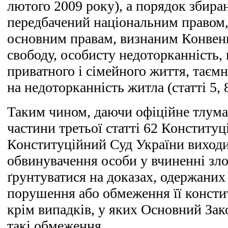
лютого 2009 року), а порядок збиран
передбачений національним правом,
основним правам, визнаним Конвенц
свободу, особисту недоторканність, 
приватного і сімейного життя, таєм
на недоторканність житла (статті 5, 
Таким чином, даючи офіційне тлум
частини третьої статті 62 Конституц
Конституційний Суд України виходи
обвинувачення особи у вчиненні зл
ґрунтуватися на доказах, одержаних 
порушення або обмеження її констит
крім випадків, у яких Основний Зак
такі обмеження.