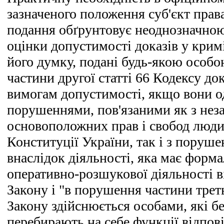
зазначеного положення суб'єкт прав
подання обґрунтовує неоднозначно
оцінки допустимості доказів у крим
його думку, подані будь-якою особо
частини другої статті 66 Кодексу до
вимогам допустимості, якщо вони о
порушеннями, пов'язаними як з не
основоположних прав і свобод люди
Конституції України, так і з поруше
внаслідок діяльності, яка має форма
оперативно-розшукової діяльності ві
Закону і "в порушення частини треть
Закону здійснюється особами, які б
перебирають на себе функції відпо