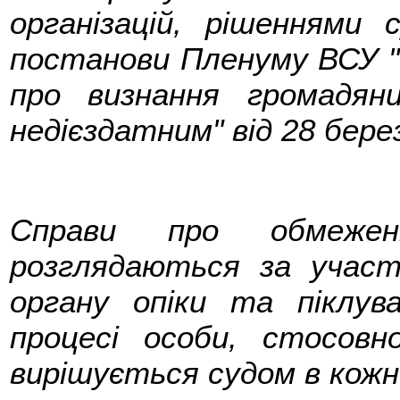
організацій, рішеннями 
постанови Пленуму ВСУ "
про визнання громадян
недієздатним" від 28 берез
Справи про обмеженн
розглядаються за учас
органу опіки та піклу
процесі особи, стосовн
вирішується судом в кожн