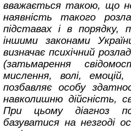
вважається такою, що не
наявність такого розл
підставах і в порядку,
іншими законами Україн
визначає психічний розлад
(затьмарення свідомо
мислення, волі, емоцій,
позбавляє особу здатно
навколишню дійсність, св
При цьому діагноз пс
базуватися на незгоді ос