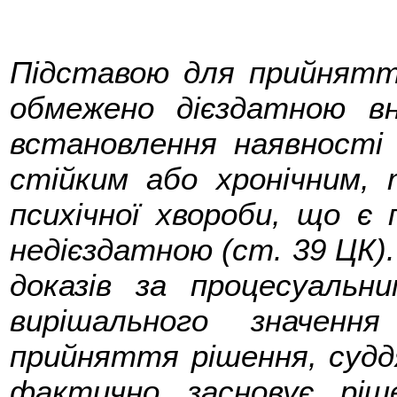
Підставою для прийнятт
обмежено дієздатною вн
встановлення наявності 
стійким або хронічним, 
психічної хвороби, що є
недієздатною (ст. 39 ЦК)
доказів за процесуаль
вирішального значенн
прийняття рішення, суддя
фактично засновує ріше