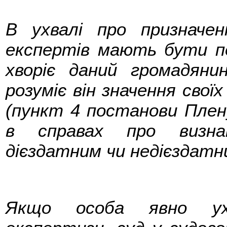
В ухвалі про призначе
експертів мають бути по
хворіє даний громадяни
розуміє він значення свої
(пункт 4 постанови Плен
в справах про визна
дієздатним чи недієздатн
Якщо особа явно ухи