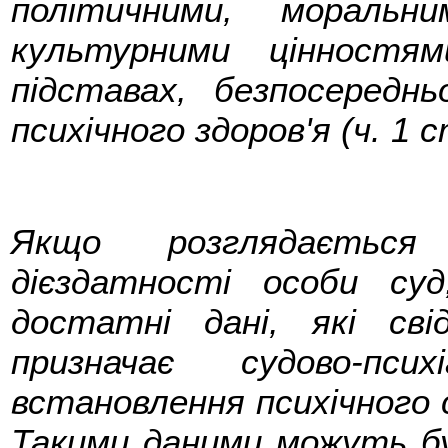
політичними, моральни
культурними цінностя
підставах, безпосереднь
психічного здоров'я (ч. 1 с
Якщо розглядаєтьс
дієздатності особи су
достатні дані, які сві
призначає судово-пси
встановлення психічного с
Такими даними можуть бу