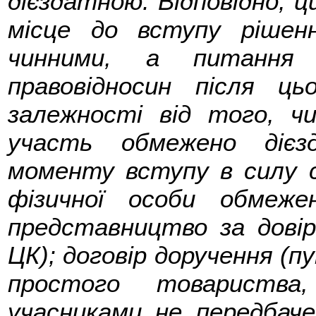
дієздатною. Відповідно, ци
місце до вступу рішен
чинними, а питання 
правовідносин після ц
залежності від того, ч
участь обмежено дієз
моменту вступу в силу с
фізичної особи обмеже
представництво за довір
ЦК); договір доручення (пу
простого товариства
учасниками не передбач