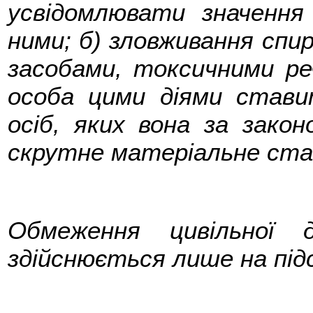
усвідомлювати значення
ними; б) зловживання сп
засобами, токсичними р
особа цими діями стави
осіб, яких вона за зако
скрутне матеріальне ст
Обмеження цивільної д
здійснюється лише на під