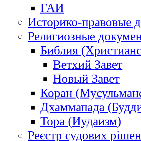
ГАИ
Историко-правовые 
Религиозные докуме
Библия (Христианс
Ветхий Завет
Новый Завет
Коран (Мусульман
Дхаммапада (Будд
Тора (Иудаизм)
Реєстр судових ріше