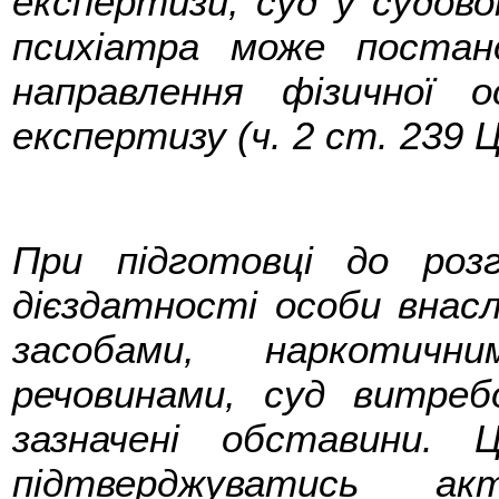
експертизи, суд у судово
психіатра може постан
направлення фізичної о
експертизу (ч. 2 ст. 239 
При підготовці до роз
дієздатності особи внасл
засобами, наркотичн
речовинами, суд витреб
зазначені обставини.
підтверджуватись акт