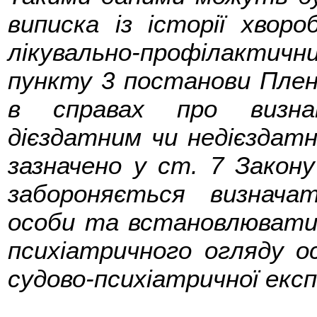
виписка із історії хвор
лікувально-профілактич
пункту 3 постанови Плен
в справах про визна
дієздатним чи недієздатни
зазначено у ст. 7 Закону
забороняється визнача
особи та встановлювати д
психіатричного огляду ос
судово-психіатричної екс