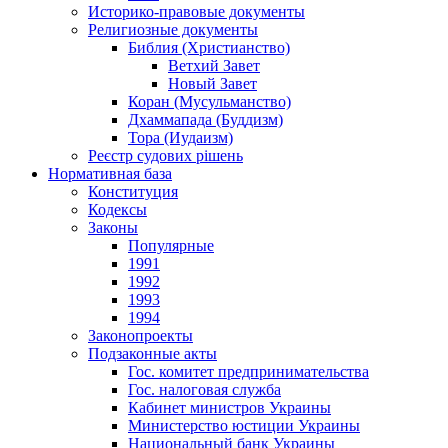
Историко-правовые документы
Религиозные документы
Библия (Христианство)
Ветхий Завет
Новый Завет
Коран (Мусульманство)
Дхаммапада (Буддизм)
Тора (Иудаизм)
Реєстр судових рішень
Нормативная база
Конституция
Кодексы
Законы
Популярные
1991
1992
1993
1994
Законопроекты
Подзаконные акты
Гос. комитет предпринимательства
Гос. налоговая служба
Кабинет министров Украины
Министерство юстиции Украины
Национальный банк Украины