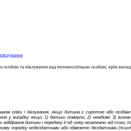
 піклування
ою особою та піклування над неповнолітньою особою, крім випад
ном опіки і піклування, якщо дитина є сиротою або позбавле
ня у випадку якщо: 1) батьки померли; 2) невідомі; 3) визнан
ідібрання дитини і передачу її під опіку незалежно від того, п
ному порядку недієздатними або обмежено дієздатними (психі