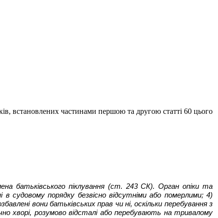
ків, встановлених частинами першою та другою статті 60 цього
на батьківського піклування (ст. 243 СК). Орган опіки та
і в судовому порядку безвісно відсутніми або померлими; 4)
озбавлені вони батьківських прав чи ні, оскільки перебування з
чно хворі, розумово відсталі або перебувають на тривалому