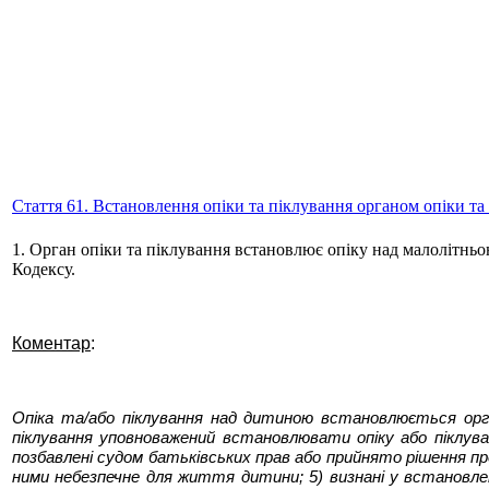
Стаття 61. Встановлення опіки та піклування органом опіки та
1. Орган опіки та піклування встановлює опіку над малолітнь
Кодексу.
Коментар
:
Опіка та/або піклування над дитиною встановлюється орга
піклування уповноважений встановлювати опіку або піклуван
позбавлені судом батьківських прав або прийнято рішення про в
ними небезпечне для життя дитини; 5) визнані у встановле