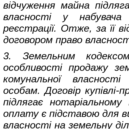
відчуження майна підляга
власності у набувача
реєстрації. Отже, за її в
договором право власност
3. Земельним кодексом
особливості продажу зе
комунальної власност
особам. Договір купівлі-п
підлягає нотаріальному
оплату є підставою для в
власності на земельну діл