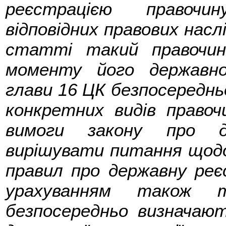
реєстрацією правочи
відповідних правових наслі
статті такий правочи
моменту його державно
глави 16 ЦК безпосереднь
конкретних видів правоч
вимоги закону про д
вирішувати питання щодо
правил про державну реє
урахуванням також т
безпосередньо визначаю