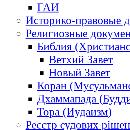
ГАИ
Историко-правовые 
Религиозные докуме
Библия (Христианс
Ветхий Завет
Новый Завет
Коран (Мусульман
Дхаммапада (Будд
Тора (Иудаизм)
Реєстр судових ріше