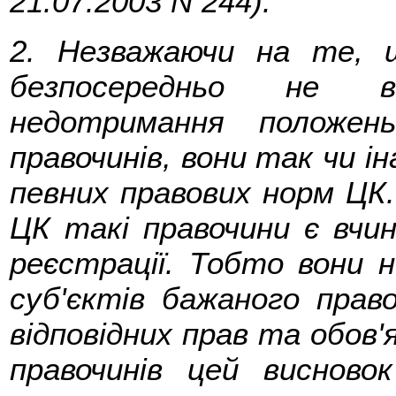
21.07.2003 N 244).
2. Незважаючи на те, щ
безпосередньо не ви
недотримання положен
правочинів, вони так чи 
певних правових норм ЦК. 
ЦК такі правочини є вчи
реєстрації. Тобто вони 
суб'єктів бажаного прав
відповідних прав та обов'я
правочинів цей висново