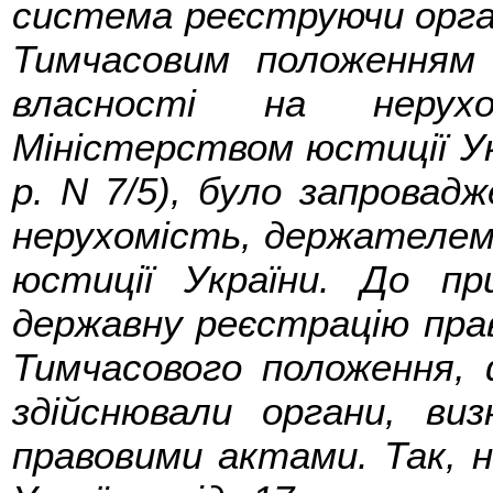
система реєструючи орган
Тимчасовим положенням 
власності на нерух
Міністерством юстиції Ук
р. N 7/5), було запровад
нерухомість, держателем
юстиції України. До п
державну реєстрацію прав
Тимчасового положення, ф
здійснювали органи, ви
правовими актами. Так, 