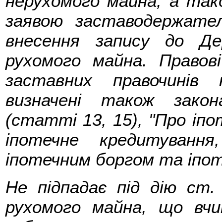
нерухомого майна, а так
заявою заставодержате
внесення запису до Д
рухомого майна. Правові
заставних правочинів 
визначені також зако
(статті 13, 15), "Про іпот
іпотечне кредитування
іпотечним боргом та іпот
Не підпадає під дію ст
рухомого майна, що вчи