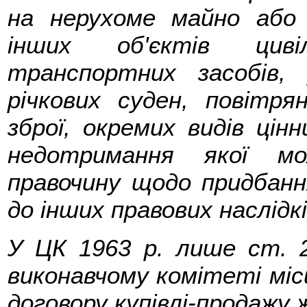
на нерухоме майно або
інших об'єктів циві
транспортних засобів
річкових суден, повітрян
зброї, окремих видів цінн
недотримання якої м
правочину щодо придбанн
до інших правових наслідкі
У ЦК 1963 р. лише ст. 
виконавчому комітеті міс
договору купівлі-продажу 