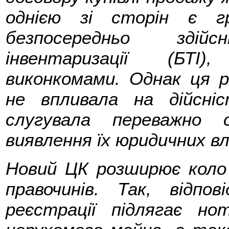
однією зі сторін є г
безпосередньо здій
інвентаризації (БТІ)
виконкомами. Однак ця ре
не впливала на дійсні
слугувала переважно 
виявлення їх юридичних вл
Новий ЦК розширює коло 
правочинів. Так, відпо
реєстрації підлягає но