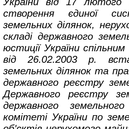
України від 17 лютого
створення єдиної сис
земельних ділянок, неру
складі державного земел
юстиції України спільним
від 26.02.2003 р. вс
земельних ділянок та пра
державного реєстру земе
Державного реєстру з
державного земельног
комітеті України по земе
об'єктів нерухомого майн