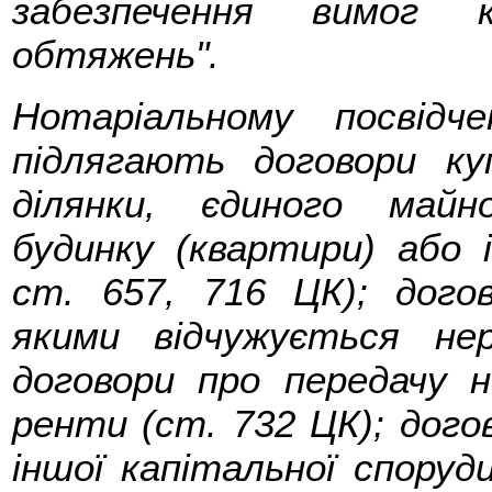
забезпечення вимог 
обтяжень".
Нотаріальному посвідч
підлягають договори куп
ділянки, єдиного майн
будинку (квартири) або 
ст. 657, 716 ЦК); дого
якими відчужується не
договори про передачу 
ренти (ст. 732 ЦК); догов
іншої капітальної споруд