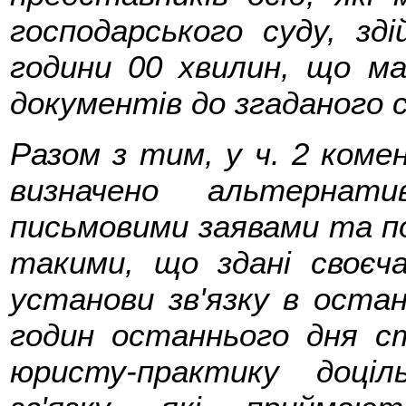
господарського суду, зд
години 00 хвилин, що ма
документів до згаданого с
Разом з тим, у ч. 2 ком
визначено альтернати
письмовими заявами та п
такими, що здані своєча
установи зв'язку в оста
годин останнього дня ст
юристу-практику доці