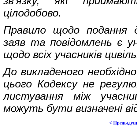
зв'язку, які приймаю
цілодобово.
Правило щодо подання д
заяв та повідомлень є у
щодо всіх учасників цивіль
До викладеного необхідн
цього Кодексу не регул
листування між учасник
можуть бути визначені ві
< Предыдущ