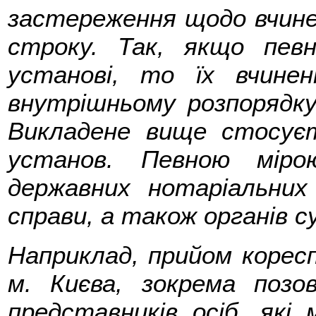
застереження щодо вчинен
строку. Так, якщо пев
установі, то їх вчине
внутрішньому розпорядку,
Викладене вище стосуєт
установ. Певною мір
державних нотаріальних
справи, а також органів с
Наприклад, прийом коресп
м. Києва, зокрема позо
представників осіб, які