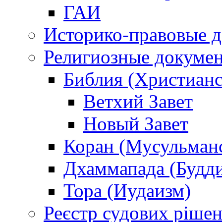
ГАИ
Историко-правовые 
Религиозные докуме
Библия (Христианс
Ветхий Завет
Новый Завет
Коран (Мусульман
Дхаммапада (Будд
Тора (Иудаизм)
Реєстр судових ріше