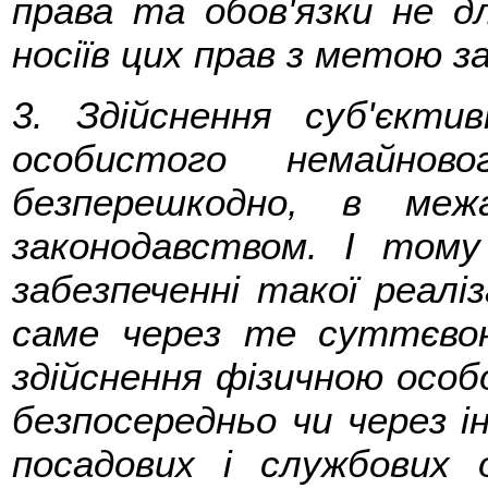
права та обов'язки не дл
носіїв цих прав з метою за
3. Здійснення суб'єкти
особистого немайново
безперешкодно, в меж
законодавством. І тому
забезпеченні такої реаліз
саме через те суттєво
здійснення фізичною осо
безпосередньо чи через і
посадових і службових о