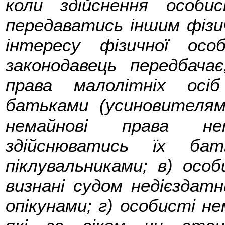
коли здійснення особ
передаватись іншим фіз
інтересу фізичної осо
законодавець передбача
права малолітніх осі
батьками (усиновителям
немайнові права не
здійснюватись їх бат
піклувальниками; в) особ
визнані судом недієздат
опікунами; г) особисті не