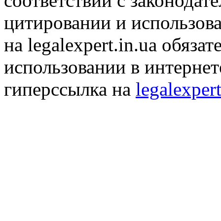
соответствии с законодат
цитировании и использов
на legalexpert.in.ua обяз
использовании в интернет
гиперссылка на
legalexpert