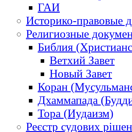
ГАИ
Историко-правовые 
Религиозные докуме
Библия (Христианс
Ветхий Завет
Новый Завет
Коран (Мусульман
Дхаммапада (Будд
Тора (Иудаизм)
Реєстр судових ріше