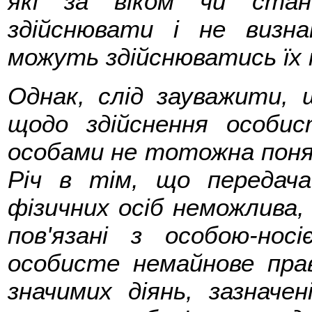
які за віком чи стан
здійснювати і не визна
можуть здійснюватись їх 
Однак, слід зауважити,
щодо здійснення особи
особами не тотожна поня
Річ в тім, що передач
фізичних осіб неможлива,
пов'язані з особою-нос
особисте немайнове пра
значимих діянь, зазначе