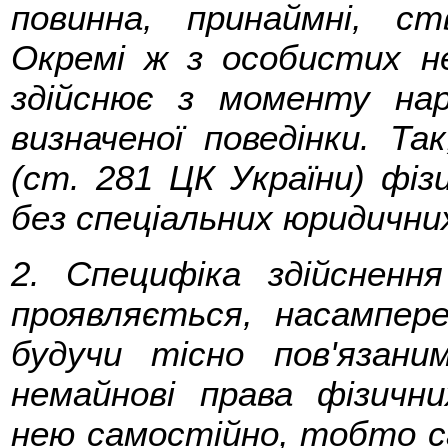
повинна, принаймні, с
Окремі ж з особистих н
здійснює з моменту нар
визначеної поведінки. Т
(ст. 281 ЦК України) фіз
без спеціальних юридични
2. Специфіка здійсненн
проявляється, насамперед
будучи тісно пов'язани
немайнові права фізични
нею самостійно, тобто с