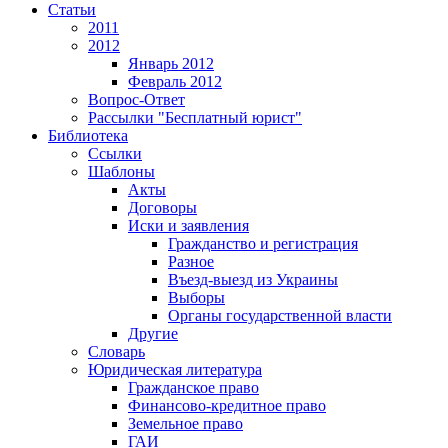
Статьи
2011
2012
Январь 2012
Февраль 2012
Вопрос-Ответ
Рассылки "Бесплатный юрист"
Библиотека
Ссылки
Шаблоны
Акты
Договоры
Иски и заявления
Гражданство и регистрация
Разное
Въезд-выезд из Украины
Выборы
Органы государственной власти
Другие
Словарь
Юридическая литература
Гражданское право
Финансово-кредитное право
Земельное право
ГАИ