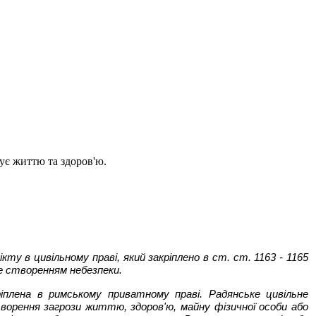
жує життю та здоров'ю.
ту в цивільному праві, який закріплено в ст. ст. 1163 - 1165
не створенням небезпеки.
ріплена в римському приватному праві. Радянське цивільне
творення загрози життю, здоров'ю, майну фізичної особи або