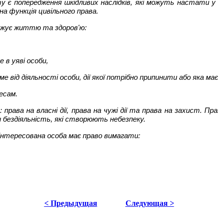
у є попередження шкідливих наслідків, які можуть настати у 
на функція цивільного права.
рожує життю та здоров'ю:
 в уяві особи,
від діяльності особи, дії якої потрібно припинити або яка має 
есам.
права на власні дії, права на чужі дії та права на захист. П
и бездіяльність, які створюють небезпеку.
аінтересована особа має право вимагати:
< Предыдущая
Следующая >