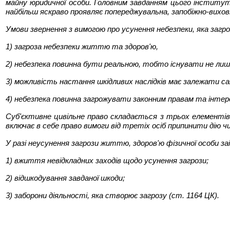
майну юридичної особи. Головним завданням цього інститут
найбільш яскраво проявляє попереджувальна, запобіжно-вихов
Умови звернення з вимогою про усунення небезпеки, яка заг
1) загроза небезпеки життю та здоров'ю,
2) небезпека повинна бути реальною, тобто існувати не лише
3) можливість настання шкідливих наслідків має залежати саме 
4) небезпека повинна загрожувати законним правам та інтер
Суб'єктивне цивільне право складається з трьох елементів: 
включає в себе право вимоги від третіх осіб припинити дію ч
У разі неусунення загрози життю, здоров'ю фізичної особи з
1) вжиття невідкладних заходів щодо усунення загрози;
2) відшкодування завданої шкоди;
3) заборони діяльності, яка створює загрозу (ст. 1164 ЦК).