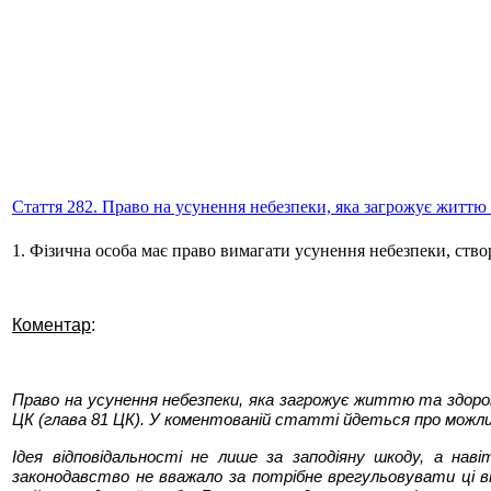
Стаття 282. Право на усунення небезпеки, яка загрожує життю 
1. Фізична особа має право вимагати усунення небезпеки, створ
Коментар
:
Право на усунення небезпеки, яка загрожує життю та здоров'ю
ЦК (глава 81 ЦК). У коментованій статті йдеться про можлив
Ідея відповідальності не лише за заподіяну шкоду, а нав
законодавство не вважало за потрібне врегульовувати ці ві