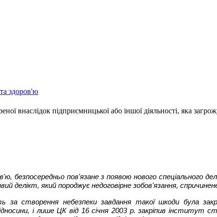
та здоров'ю
еної внаслідок підприємницької або іншої діяльності, яка загро
, безпосередньо пов'язане з появою нового спеціального делік
ий делікт, який породжує недоговірне зобов'язання, спричине
іть за створення небезпеки завдання такої шкоди була зак
дносини, і лише ЦК від 16 січня 2003 р. закріпив інститут с