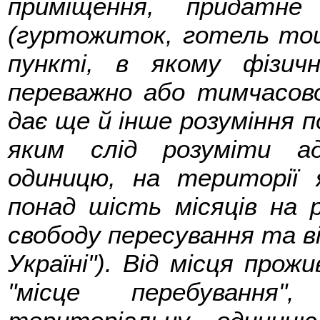
приміщення, придатн
(гуртожиток, готель тощ
пункті, в якому фізич
переважно або тимчасово
дає ще й інше розуміння п
яким слід розуміти ад
одиницю, на території 
понад шість місяців на р
свободу пересування та ві
Україні"). Від місця прож
"місце перебування"