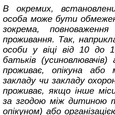
В окремих, встановлен
особа може бути обмежена
зокрема, повноваженн
проживання. Так, наприкл
особи у віці від 10 до 1
батьків (усиновлювачів)
проживає, опікуна або 
закладу чи закладу охоро
проживає, якщо інше міс
за згодою між дитиною 
опікуном) або організаціє