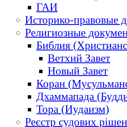
ГАИ
Историко-правовые 
Религиозные докуме
Библия (Христианс
Ветхий Завет
Новый Завет
Коран (Мусульман
Дхаммапада (Будд
Тора (Иудаизм)
Реєстр судових ріше