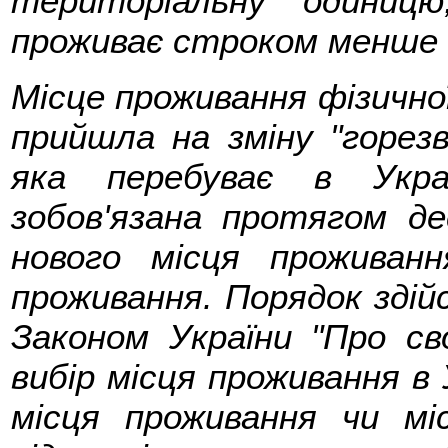
територіальну одиниц
проживає строком менше ш
Місце проживання фізичної
прийшла на зміну "горезві
яка перебуває в Укра
зобов'язана протягом д
нового місця проживан
проживання. Порядок здій
Законом України "Про св
вибір місця проживання в 
місця проживання чи мі