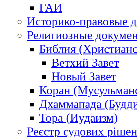
ГАИ
Историко-правовые 
Религиозные докуме
Библия (Христианс
Ветхий Завет
Новый Завет
Коран (Мусульман
Дхаммапада (Будд
Тора (Иудаизм)
Реєстр судових ріше