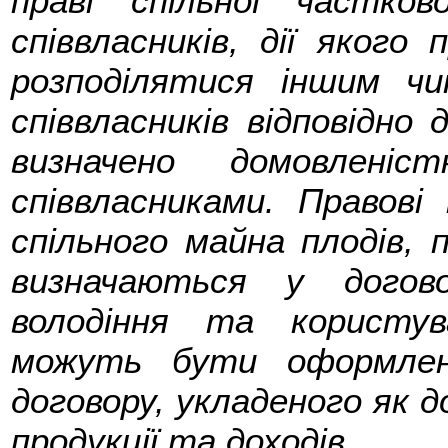
праві спільної частко
співвласників, дії якого
розподілятися іншим чи
співвласників відповідно
визначено домовленіс
співвласниками. Правові
спільного майна плодів, 
визначаються у догов
володіння та користу
можуть бути оформлен
договору, укладеного як до
продукції та доходів.