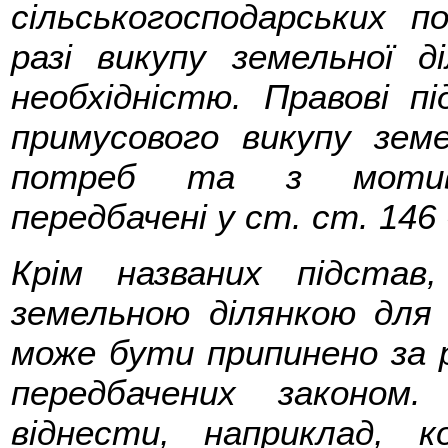
сільськогосподарських 
разі викупу земельної д
необхідністю. Правові п
примусового викупу земе
потреб та з мотивів
передбачені у ст. ст. 146 
Крім названих підстав
земельною ділянкою для 
може бути припинено за р
передбачених законом
віднести, наприклад, к