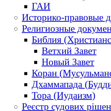
ГАИ
Историко-правовые 
Религиозные докуме
Библия (Христианс
Ветхий Завет
Новый Завет
Коран (Мусульман
Дхаммапада (Будд
Тора (Иудаизм)
Реєстр судових ріше