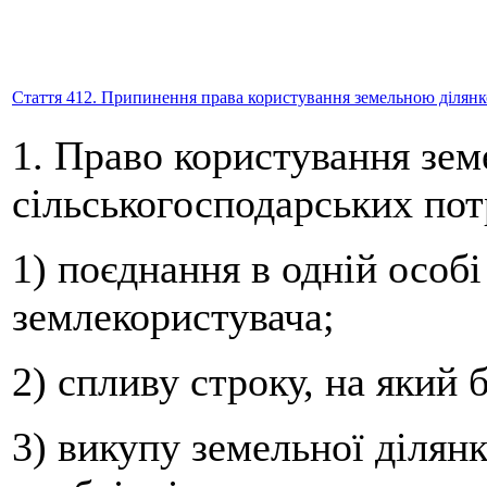
Стаття 412. Припинення права користування земельною ділянк
1. Право користування зе
сільськогосподарських пот
1) поєднання в одній особі
землекористувача;
2) спливу строку, на який 
3) викупу земельної ділянк