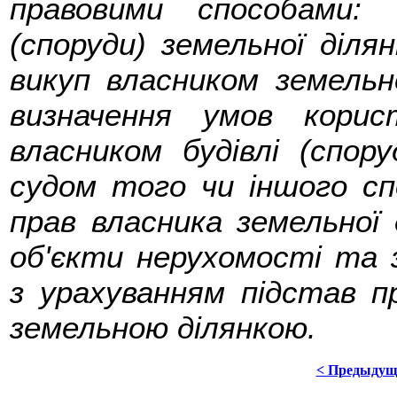
правовими способами: 
(споруди) земельної ділян
викуп власником земельної
визначення умов корис
власником будівлі (спор
судом того чи іншого с
прав власника земельної 
об'єкти нерухомості та 
з урахуванням підстав п
земельною ділянкою.
< Предыдущ