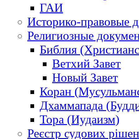
ГАИ
Историко-правовые 
Религиозные докуме
Библия (Христианс
Ветхий Завет
Новый Завет
Коран (Мусульман
Дхаммапада (Будд
Тора (Иудаизм)
Реєстр судових ріше