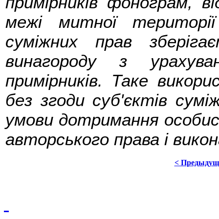
примірників фонограм, в
межі митної територі
суміжних прав зберіга
винагороду з урахува
примірників. Таке викори
без згоди суб'єктів сум
умови дотримання особис
авторського права і викон
< Предыдущ