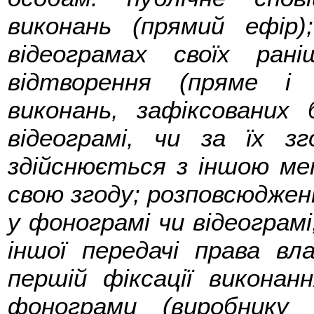
виконань (прямий ефір
відеограмах своїх рані
відтворення (пряме і 
виконань, зафіксованих
відеограмі, чи за їх з
здійснюється з іншою ме
свою згоду; розповсюдженн
у фонограмі чи відеограм
іншої передачі права вл
першій фіксації виконан
фонограми (виробнику 