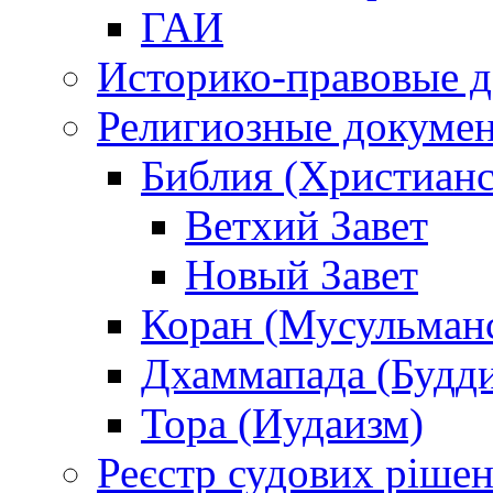
ГАИ
Историко-правовые 
Религиозные докуме
Библия (Христианс
Ветхий Завет
Новый Завет
Коран (Мусульман
Дхаммапада (Будд
Тора (Иудаизм)
Реєстр судових ріше