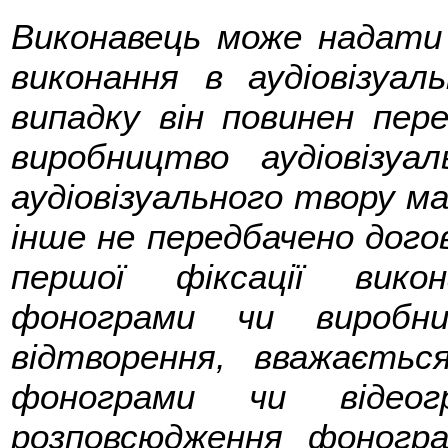
Виконавець може надати 
виконання в аудіовізуа
випадку він повинен пере
виробництво аудіовізуа
аудіовізуального твору ма
інше не передбачено дого
першої фіксації вико
фонограми чи виробни
відтворення, вважаєтьс
фонограми чи відео
розповсюдження фонограм