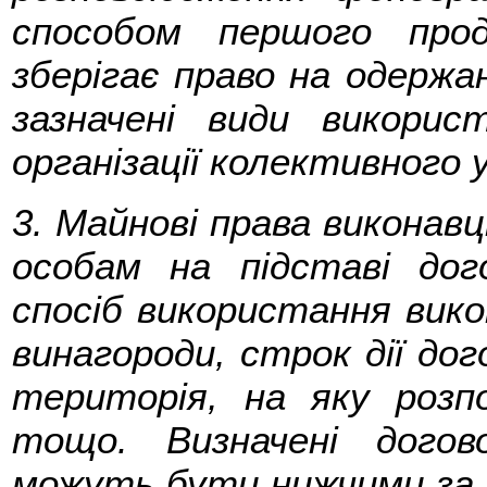
способом першого про
зберігає право на одержа
зазначені види викорис
організації колективного 
3. Майнові права виконав
особам на підставі дог
спосіб використання вико
винагороди, строк дії дог
територія, на яку розп
тощо. Визначені дого
можуть бути нижчими за м