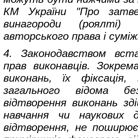
КМ України "Про затве
винагороди (роялті) 
авторського права і суміжн
4. Законодавством вст
прав виконавців. Зокрем
виконань, їх фіксація,
загального відома бе
відтворення виконань з
навчання чи наукових 
відтворення, не поширю