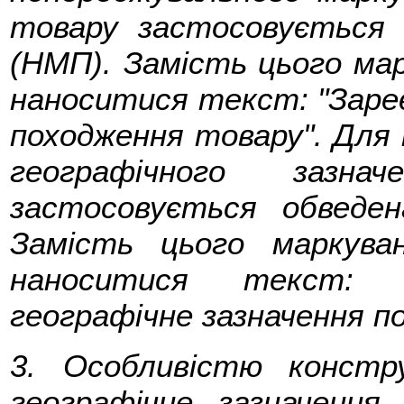
товару застосовується 
(НМП). Замість цього мар
наноситися текст: "Зареє
походження товару". Для
географічного зазна
застосовується обведен
Замість цього маркув
наноситися текст: "
географічне зазначення п
3. Особливістю констру
географічне зазначення