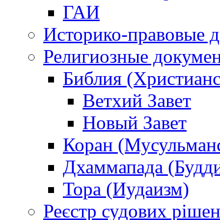
ГАИ
Историко-правовые 
Религиозные докуме
Библия (Христианс
Ветхий Завет
Новый Завет
Коран (Мусульман
Дхаммапада (Будд
Тора (Иудаизм)
Реєстр судових ріше