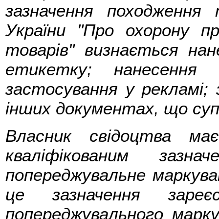
зазначення походження 
України "Про охорону п
товарів" визнається на
етикетку; нанесення 
застосування у рекламі; 
інших документах, що су
Власник свідоцтва ма
кваліфікованим зазна
попереджувальне маркува
це зазначення зареє
попереджувального марку