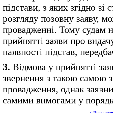
підстави, з яких згідно зі 
розгляду позовну заяву, м
провадженні. Тому судам 
прийнятті заяви про видач
наявності підстав, передб
3.
Відмова у прийнятті за
звернення з такою самою з
провадження, однак заявни
самими вимогами у порядк
< Предыдущ