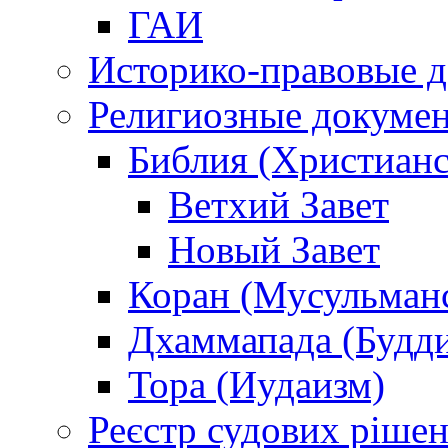
ГАИ
Историко-правовые 
Религиозные докуме
Библия (Христианс
Ветхий Завет
Новый Завет
Коран (Мусульман
Дхаммапада (Будд
Тора (Иудаизм)
Реєстр судових ріше