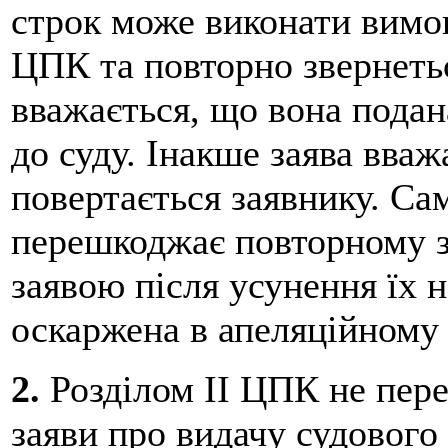
строк може виконати вимоги
ЦПК та повторно звернеть
вважається, що вона подана
до суду. Інакше заява вва
повертається заявнику. Са
перешкоджає повторному 
заявою після усунення їх н
оскаржена в апеляційному 
2.
Розділом II ЦПК не пер
заяви про видачу судового 