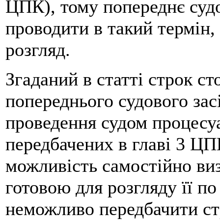
ЦПК), тому попереднє судо
проводити в такий термін,
розгляд.
Згаданий в статті строк с
попереднього судового зас
проведення судом процесуа
передбачених в главі 3 ЦП
можливість самостійно виз
готовою для розгляду її по 
неможливо передбачити стр