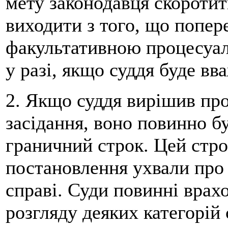
мету законодавця скоротит
виходити з того, що попере
факультативною процесуал
у разі, якщо суддя буде вв
2. Якщо суддя вирішив пр
засідання, воно повинно б
граничний строк. Цей стро
постановлення ухвали про
справі. Суди повинні врах
розгляду деяких категорій 