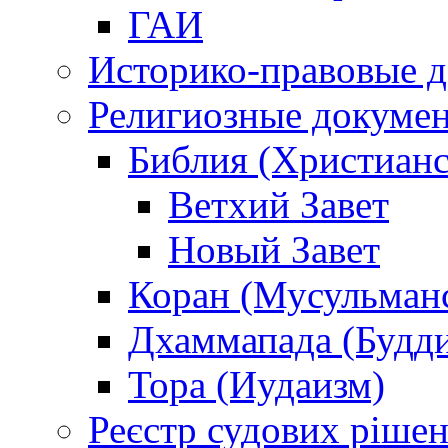
ГАИ
Историко-правовые 
Религиозные докуме
Библия (Христианс
Ветхий Завет
Новый Завет
Коран (Мусульман
Дхаммапада (Будд
Тора (Иудаизм)
Реєстр судових ріше