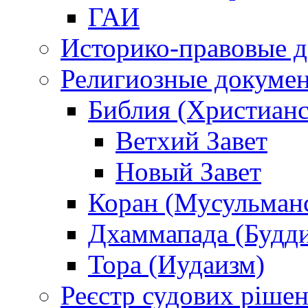
ГАИ
Историко-правовые 
Религиозные докуме
Библия (Христианс
Ветхий Завет
Новый Завет
Коран (Мусульман
Дхаммапада (Будд
Тора (Иудаизм)
Реєстр судових ріше