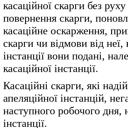
касаційної скарги без руху
повернення скарги, понов
касаційне оскарження, при
скарги чи відмови від неї, 
інстанції вони подані, на
касаційної інстанції.
Касаційні скарги, які над
апеляційної інстанцій, нег
наступного робочого дня, 
інстанції.