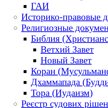
ГАИ
Историко-правовые 
Религиозные докуме
Библия (Христианс
Ветхий Завет
Новый Завет
Коран (Мусульман
Дхаммапада (Будд
Тора (Иудаизм)
Реєстр судових ріше