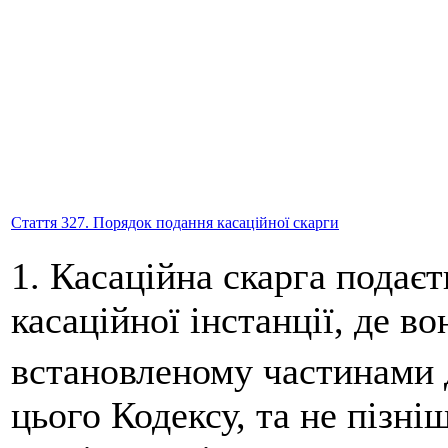
Стаття 327. Порядок подання касаційної скарги
1. Касаційна скарга подаєт
касаційної інстанції, де во
встановленому частинами д
цього Кодексу, та не пізні