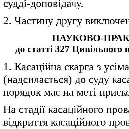
судді-доповідачу.
2. Частину другу виключе
НАУКОВО-ПРА
до статті 327 Цивільного
1. Касаційна скарга з усім
(надсилається) до суду кас
порядок має на меті приск
На стадії касаційного про
відкриття касаційного про