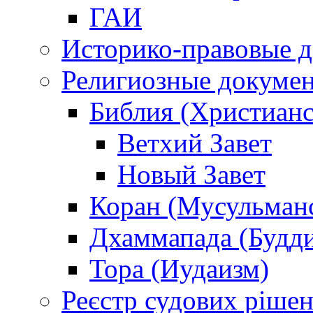
ГАИ
Историко-правовые 
Религиозные докуме
Библия (Христианс
Ветхий Завет
Новый Завет
Коран (Мусульман
Дхаммапада (Будд
Тора (Иудаизм)
Реєстр судових ріше