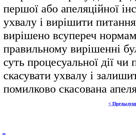
першої або апеляційної інс
ухвалу і вирішити питання
вирішено всупереч нормам
правильному вирішенні бу
суть процесуальної дії чи п
скасувати ухвалу і залишит
помилково скасована апел
< Предыдущ