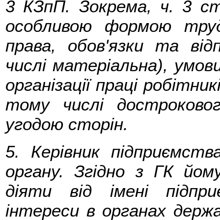
3 КЗпП. Зокрема, ч. 3 с
особливою формою трудо
права, обов'язки та від
числі матеріальна), умов
організації праці робітник
тому числі достроково
угодою сторін.
5. Керівник підприємств
органу. Згідно з ГК йом
діяти від імені підпр
інтереси в органах держа