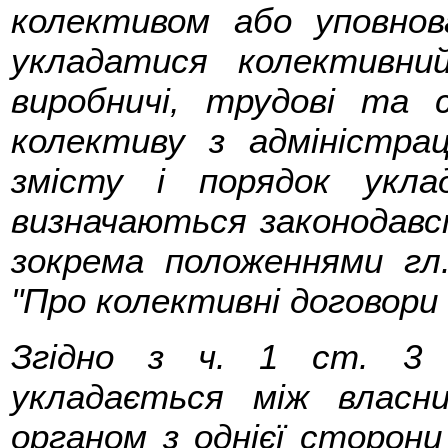
колективом або уповно
укладатися колективни
виробничі, трудові та с
колективу з адміністра
змісту і порядок укла
визначаються законодавс
зокрема положеннями гл
"Про колективні договори і
Згідно з ч. 1 ст. 3 
укладається між власн
органом з однієї сторони