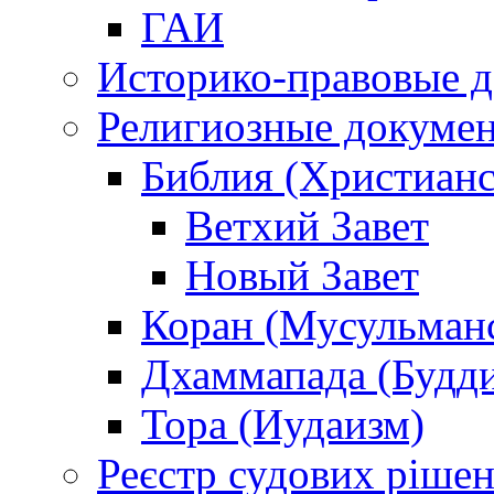
ГАИ
Историко-правовые 
Религиозные докуме
Библия (Христианс
Ветхий Завет
Новый Завет
Коран (Мусульман
Дхаммапада (Будд
Тора (Иудаизм)
Реєстр судових ріше