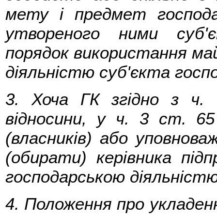
мету і предмет господа
утвореного ними суб'є
порядок використання май
діяльністю суб'єкта госп
3. Хоча ГК згідно з ч.
відносини, у ч. 3 ст. 6
(власників) або уповнова
(обирати) керівника під
господарською діяльністю
4. Положення про укладе