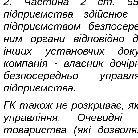
2. Частина 2 ст. 65
підприємства здійснює
підприємством безпосер
ним органи відповідно
інших установчих док
компанія - власник дочі
безпосередньо управ
підприємства.
ГК також не розкриває, я
управління. Очевидн
товариства (які дозвол