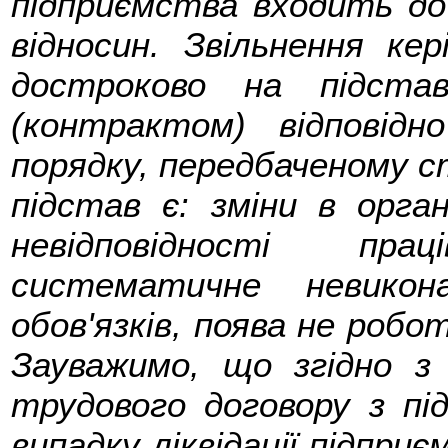
підприємства входить до
відносин. Звільнення ке
достроково на підстав
(контрактом) відповідн
порядку, передбаченому ст
підстав є: зміни в орган
невідповідності пра
систематичне невикон
обов'язків, поява не робо
Зауважимо, що згідно з
трудового договору з під
випадку ліквідації підприєм