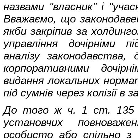
назвами "власник" і "уча
Вважаємо, що законодавец
якби закріпив за холдинг
управління дочірніми 
аналізу законодавства, 
корпоративними дочірн
видання локальних норма
під сумнів через колізії в з
До того ж ч. 1 ст. 135 
установчих повноваже
особисто або спільно з