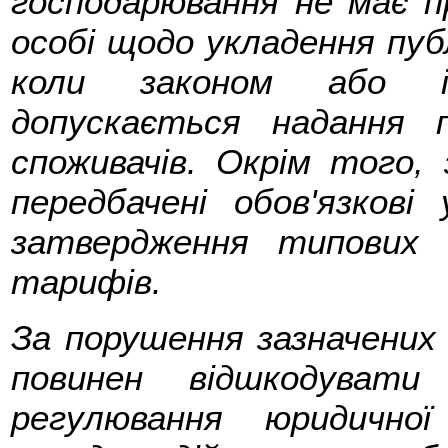
господарювання не має п
особі щодо укладення публ
коли законом або і
допускається надання 
споживачів. Окрім того
передбачені обов'язкові
затвердження типових д
тарифів.
За порушення зазначених
повинен відшкодувати
регулювання юридичної