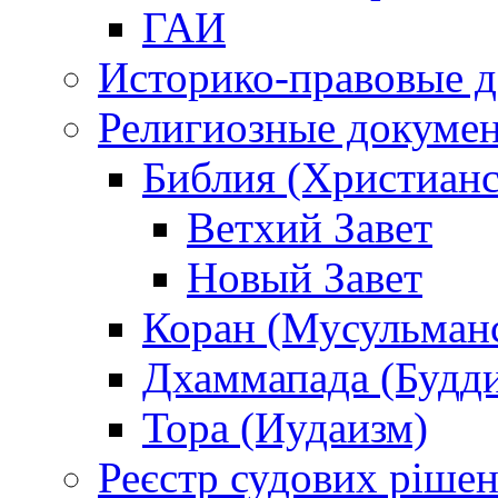
ГАИ
Историко-правовые 
Религиозные докуме
Библия (Христианс
Ветхий Завет
Новый Завет
Коран (Мусульман
Дхаммапада (Будд
Тора (Иудаизм)
Реєстр судових ріше