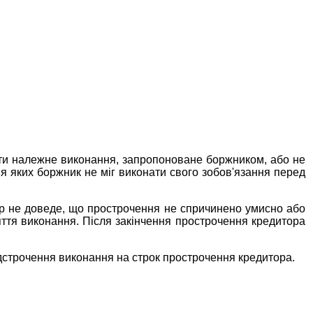
яти належне виконання, запропоноване боржником, або не
я яких боржник не міг виконати свого зобов'язання перед
ор не доведе, що прострочення не спричинено умисно або
яття виконання. Після закінчення прострочення кредитора
 відстрочення виконання на строк прострочення кредитора.