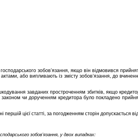
 господарського зобов'язання, якщо він відмовився прийн
актами, або випливають із змісту зобов'язання, до вчиненн
шкодування завданих простроченням збитків, якщо кредит
за законом чи дорученням кредитора було покладено прийн
ині першій цієї статті, за погодженням сторін допускається
подарського зобов'язання, у двох випадках: