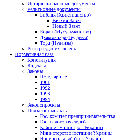
Историко-правовые документы
Религиозные документы
Библия (Христианство)
Ветхий Завет
Новый Завет
Коран (Мусульманство)
Дхаммапада (Буддизм)
Тора (Иудаизм)
Реєстр судових рішень
Нормативная база
Конституция
Кодексы
Законы
Популярные
1991
1992
1993
1994
Законопроекты
Подзаконные акты
Гос. комитет предпринимательства
Гос. налоговая служба
Кабинет министров Украины
Министерство юстиции Украины
Национальный банк Украины