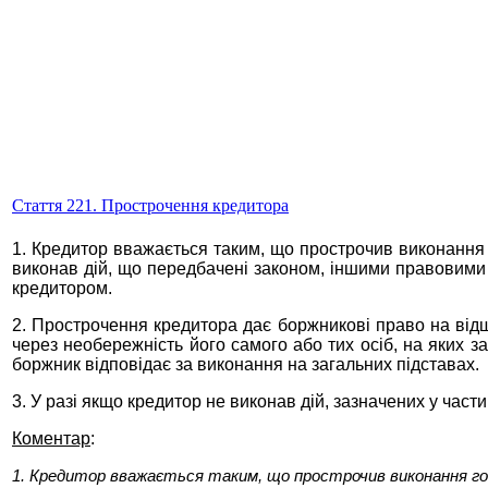
Стаття 221. Прострочення кредитора
1. Кредитор вважається таким, що прострочив виконання
виконав дій, що передбачені законом, іншими правовими 
кредитором.
2. Прострочення кредитора дає боржникові право на від
через необережність його самого або тих осіб, на яких 
боржник відповідає за виконання на загальних підставах.
3. У разі якщо кредитор не виконав дій, зазначених у част
Коментар
:
1. Кредитор вважається таким, що прострочив виконання гос