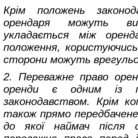
Крім положень законо
орендаря можуть ви
укладається між оренд
положення, користуючись
сторони можуть врегульо
2. Переважне право оре
оренди є одним із п
законодавством. Крім к
також прямо передбачене 
до якої наймач після 