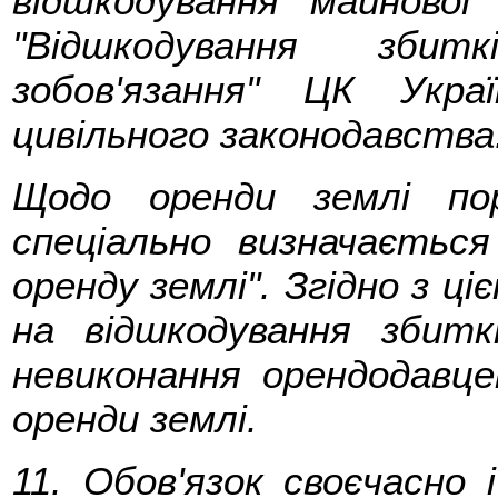
відшкодування майнової
"Відшкодування збит
зобов'язання" ЦК Укр
цивільного законодавства
Щодо оренди землі пор
спеціально визначаєтьс
оренду землі". Згідно з 
на відшкодування збиткі
невиконання орендодавце
оренди землі.
11. Обов'язок своєчасно 