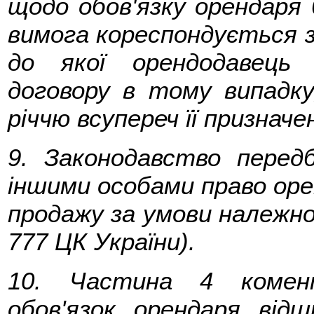
щодо обов'язку орендаря
вимога кореспондується зі
до якої орендодавець 
договору в тому випадк
річчю всупереч її призначе
9. Законодавство перед
іншими особами право оренд
продажу за умови належног
777 ЦК України).
10. Частина 4 комент
обов'язок орендаря відш