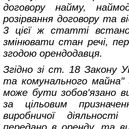
договору найму, найм
розірвання договору та в
3 цієї ж статті встан
змінювати стан речі, пер
згодою орендодавця.
Згідно зі ст. 18 Закону 
та комунального майна" 
може бути зобов'язано в
за цільовим призначе
виробничої діяльності
передано в оренду, та в