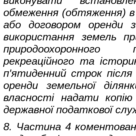
виконувати встановл
обмеження (обтяження) в 
або договором оренди 
використання земель пр
природоохоронного п
рекреаційного та істори
п'ятиденний строк після 
оренди земельної ділян
власності надати копію 
державної податкової слу
8. Частина 4 коментова