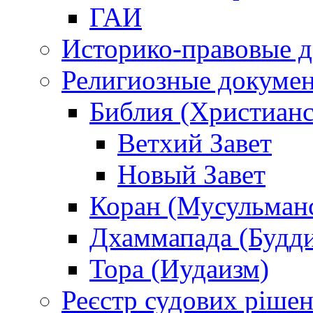
ГАИ
Историко-правовые 
Религиозные докуме
Библия (Христианс
Ветхий Завет
Новый Завет
Коран (Мусульман
Дхаммапада (Будд
Тора (Иудаизм)
Реєстр судових ріше