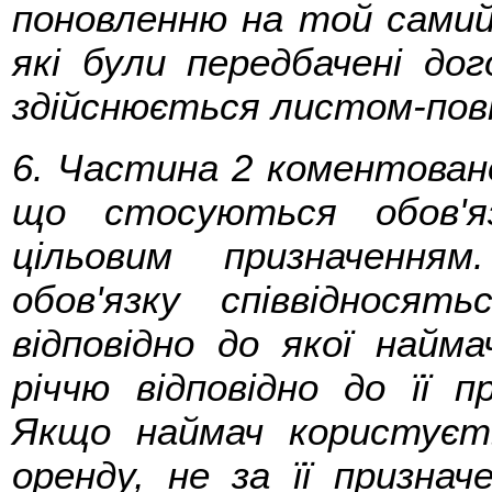
поновленню на той самий
які були передбачені до
здійснюється листом-пов
6. Частина 2 коментован
що стосуються обов'я
цільовим призначення
обов'язку співвіднося
відповідно до якої найм
річчю відповідно до її 
Якщо наймач користуєт
оренду, не за її призна