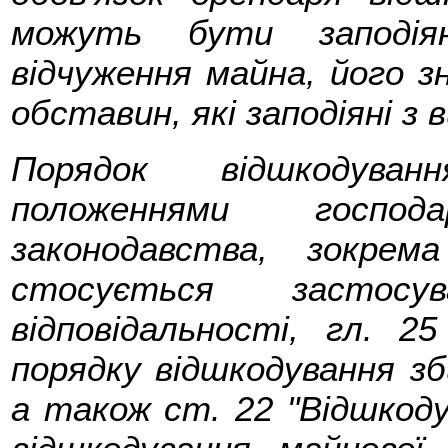
можуть бути заподіян
відчуження майна, його з
обставин, які заподіяні з 
Порядок відшкодуван
положеннями господ
законодавства, зокре
стосується застосува
відповідальності, гл. 
порядку відшкодування зб
а також ст. 22 "Відшкоду