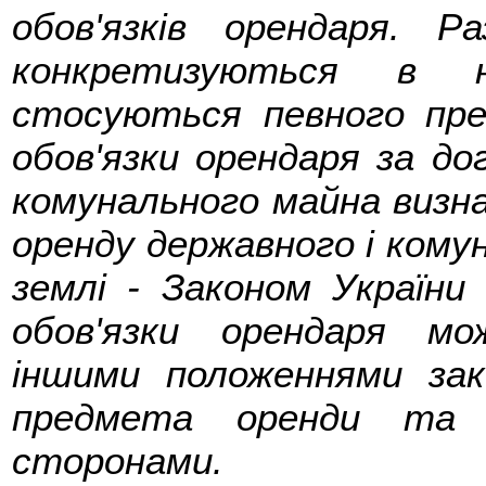
обов'язків орендаря. 
конкретизуються в н
стосуються певного пре
обов'язки орендаря за д
комунального майна визн
оренду державного і кому
землі - Законом України
обов'язки орендаря м
іншими положеннями зак
предмета оренди та о
сторонами.