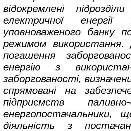
відокремлені підрозді
електричної енергії
уповноваженого банку по
режимом використання. 
погашення заборгован
енергію з використан
заборгованості, визначени
спрямовані на забезпеч
підприємств паливно-
енергопостачальники, щ
діяльність з постача