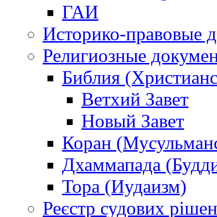
ГАИ
Историко-правовые 
Религиозные докуме
Библия (Христианс
Ветхий Завет
Новый Завет
Коран (Мусульман
Дхаммапада (Будд
Тора (Иудаизм)
Реєстр судових ріше