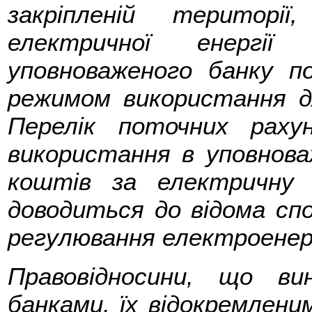
закріпленій територі
електричної енергії
уповноваженого банку по
режимом використання д
Перелік поточних раху
використання в уповнова
коштів за електричну
доводиться до відома спо
регулювання електроенер
Правовідносини, що в
банками, їх відокремлени