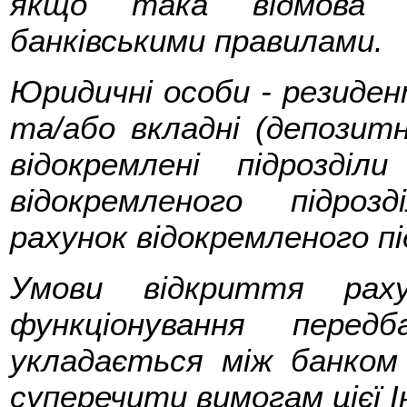
якщо така відмова д
банківськими правилами.
Юридичні особи - резиде
та/або вкладні (депозитн
відокремлені підрозді
відокремленого підроз
рахунок відокремленого пі
Умови відкриття рах
функціонування перед
укладається між банком 
суперечити вимогам цієї І