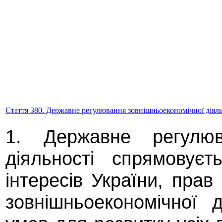
Стаття 380. Державне регулювання зовнішньоекономічної діяль
1. Державне регулюва
діяльності спрямовує
інтересів України, прав 
зовнішньоекономічної д