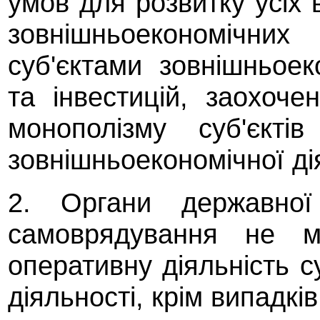
умов для розвитку усіх 
зовнішньоекономічних
суб'єктами зовнішньоек
та інвестицій, заохоче
монополізму суб'єкті
зовнішньоекономічної ді
2. Органи державної
самоврядування не м
оперативну діяльність с
діяльності, крім випадкі