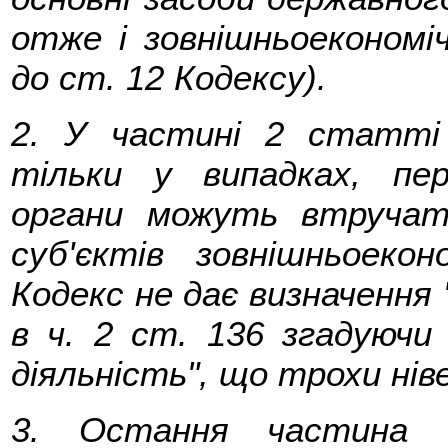
отже і зовнішньоекономіч
до ст. 12 Кодексу).
2. У частині 2 статті
тільки у випадках, пер
органи можуть втручат
суб'єктів зовнішньоекон
Кодекс не дає визначення 
в ч. 2 ст. 136 згадуючи
діяльність", що трохи ні
3. Остання частина 