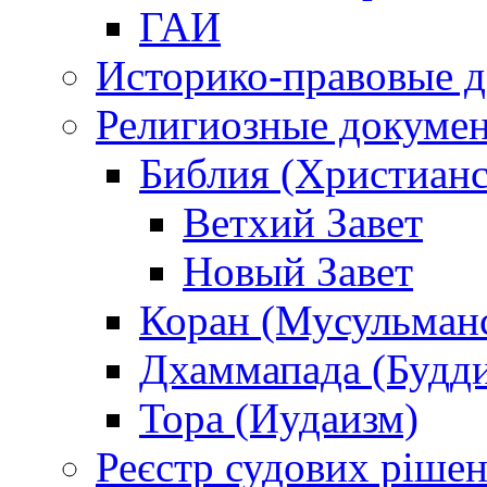
ГАИ
Историко-правовые 
Религиозные докуме
Библия (Христианс
Ветхий Завет
Новый Завет
Коран (Мусульман
Дхаммапада (Будд
Тора (Иудаизм)
Реєстр судових ріше