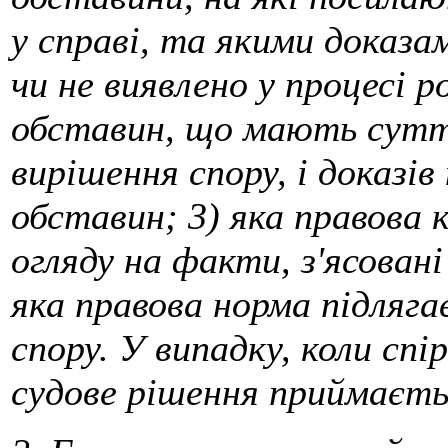
у справі, та якими доказ
чи не виявлено у процесі 
обставин, що мають суттє
вирішення спору, і доказі
обставин; 3) яка правова к
огляду на факти, з'ясовані
яка правова норма підляг
спору. У випадку, коли спі
судове рішення приймаєтьс