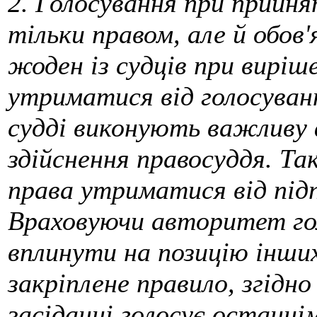
2. Голосування при прийня
тільки правом, але й обов
жоден із судців при вирі
утриматися від голосуван
судді виконують важливу
здійснення правосуддя. Та
права утриматися від під
Враховуючи авторитет гол
вплинути на позицію інших 
закріплене правило, згідно
засіданні голосує останні