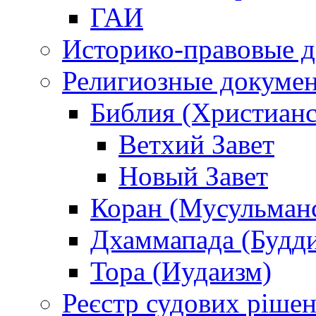
ГАИ
Историко-правовые 
Религиозные докуме
Библия (Христианс
Ветхий Завет
Новый Завет
Коран (Мусульман
Дхаммапада (Будд
Тора (Иудаизм)
Реєстр судових ріше