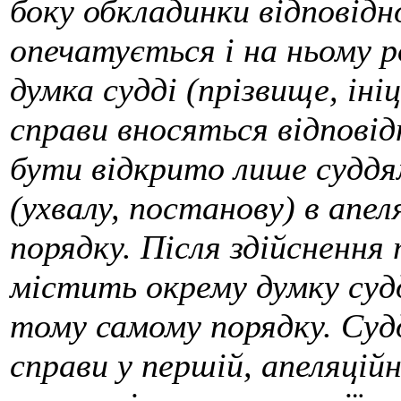
боку обкладинки відповідн
опечатується і на ньому 
думка судді (прізвище, іні
справи вносяться відповід
бути відкрито лише суддя
(ухвалу, постанову) в апел
порядку. Після здійснення
містить окрему думку судд
тому самому порядку. Судд
справи у першій, апеляційн