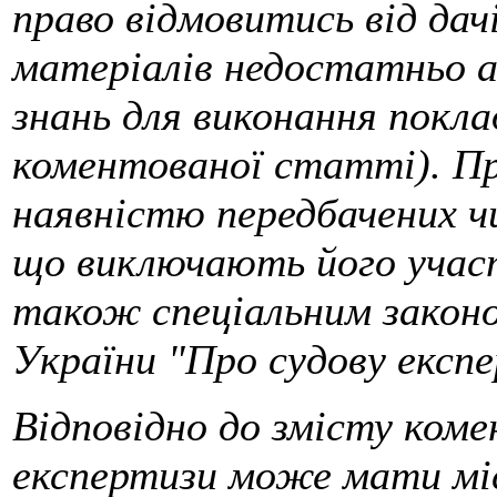
право відмовитись від дач
матеріалів недостатньо аб
знань для виконання поклад
коментованої статті). Пр
наявністю передбачених ч
що виключають його участ
також спеціальним законо
України "Про судову експе
Відповідно до змісту ком
експертизи може мати міс