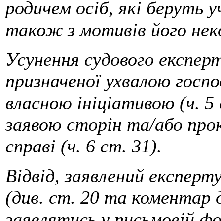
родичем осіб, які беруть у
також з мотивів його не
Усунення судового експерт
призначеної ухвалою госпо
власною ініціативою (ч. 5 
заявою сторін та/або прок
справі (ч. 6 ст. 31).
Відвід, заявлений експерту,
(див. ст. 20 та коментар 
заявлятись у письмовій ф