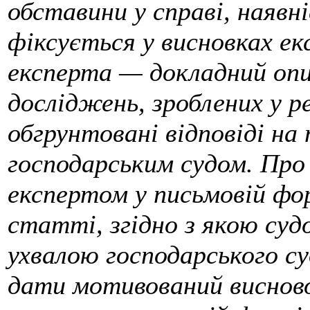
обставини у справі, наявн
фіксується у висновках е
експерта — докладний опи
досліджень, зроблених у р
обгрунтовані відповіді на
господарським судом. Про
експертом у письмовій фор
статті, згідно з якою суд
ухвалою господарського суд
дати мотивований виснов