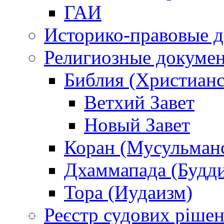
ГАИ
Историко-правовые 
Религиозные докуме
Библия (Христианс
Ветхий Завет
Новый Завет
Коран (Мусульман
Дхаммапада (Будд
Тора (Иудаизм)
Реєстр судових ріше