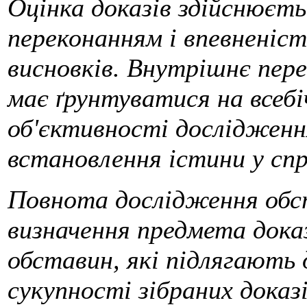
Оцінка доказів здійснюєть
переконанням і впевненіст
висновків. Внутрішнє пере
має ґрунтуватися на всебі
об'єктивності дослідження
встановлення істини у спр
Повнота дослідження обст
визначення предмета доказ
обставин, які підлягають 
сукупності зібраних доказ