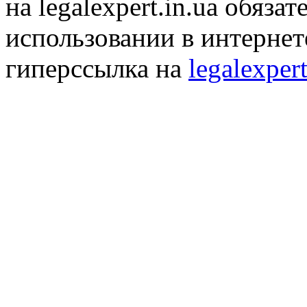
на legalexpert.in.ua обяз
использовании в интернет
гиперссылка на
legalexpert