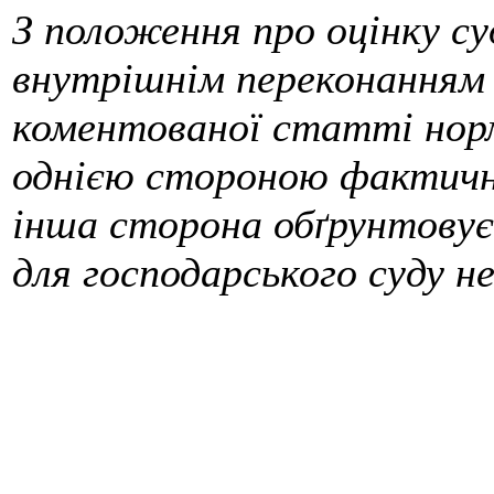
З положення про оцінку су
внутрішнім переконанням в
коментованої статті норма
однією стороною фактични
інша сторона обґрунтовує 
для господарського суду не