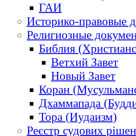
ГАИ
Историко-правовые 
Религиозные докуме
Библия (Христианс
Ветхий Завет
Новый Завет
Коран (Мусульман
Дхаммапада (Будд
Тора (Иудаизм)
Реєстр судових ріше