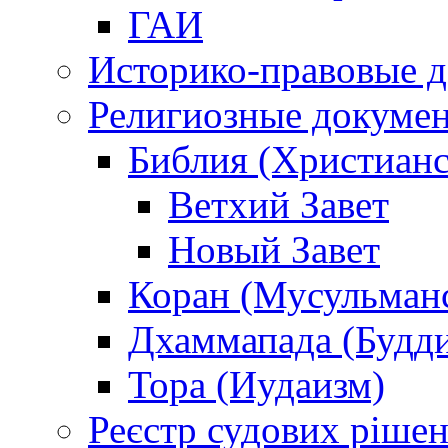
ГАИ
Историко-правовые 
Религиозные докуме
Библия (Христианс
Ветхий Завет
Новый Завет
Коран (Мусульман
Дхаммапада (Будд
Тора (Иудаизм)
Реєстр судових ріше