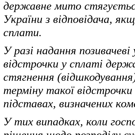
державне мито стягуєть
України з відповідача, якщ
сплати.
У разі надання позивачеві
відстрочки у сплаті дер
стягнення (відшкодування)
терміну такої відстрочки
підставах, визначених к
У тих випадках, коли госп
рішення щодо розподілу с